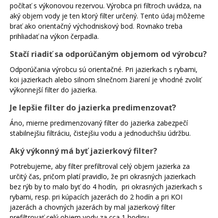
počítať s výkonovou rezervou. Výrobca pri filtroch uvádza, na
aký objem vody je ten ktorý filter určený. Tento údaj môžeme
brať ako orientačný východniskový bod. Rovnako treba
prihliadať na výkon čerpadla.
Stačí riadiť sa odporúčaným objemom od výrobcu?
Odporúčania výrobcu sú orientačné. Pri jazierkach s rybami,
koi jazierkach alebo silnom slnečnom žiarení je vhodné zvoliť
výkonnejší filter do jazierka.
Je lepšie filter do jazierka predimenzovať?
Áno, mierne predimenzovaný filter do jazierka zabezpečí
stabilnejšiu filtráciu, čistejšiu vodu a jednoduchšiu údržbu.
Aký výkonný má byť jazierkový filter?
Potrebujeme, aby filter prefiltroval celý objem jazierka za
určitý čas, pričom platí pravidlo, že pri okrasných jazierkach
bez rýb by to malo byť do 4 hodín, pri okrasných jazierkach s
rybami, resp. pri kúpacích jazerách do 2 hodín a pri KOI
jazerách a chovných jazerách by mal jazierkový filter
prefiltrovať celý objem vody za cca 1 hodinu.