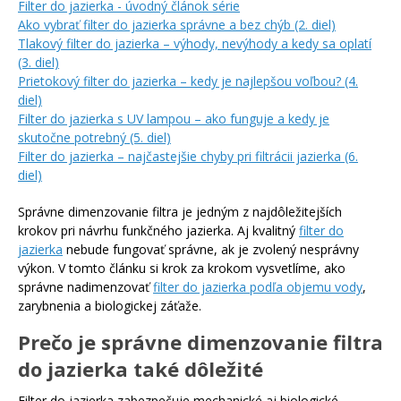
Filter do jazierka - úvodný článok série
Ako vybrať filter do jazierka správne a bez chýb (2. diel)
Tlakový filter do jazierka – výhody, nevýhody a kedy sa oplatí
(3. diel)
Prietokový filter do jazierka – kedy je najlepšou voľbou? (4.
diel)
Filter do jazierka s UV lampou – ako funguje a kedy je
skutočne potrebný (5. diel)
Filter do jazierka – najčastejšie chyby pri filtrácii jazierka (6.
diel)
Správne dimenzovanie filtra je jedným z najdôležitejších
krokov pri návrhu funkčného jazierka. Aj kvalitný
filter do
jazierka
nebude fungovať správne, ak je zvolený nesprávny
výkon. V tomto článku si krok za krokom vysvetlíme, ako
správne nadimenzovať
filter do jazierka podľa objemu vody
,
zarybnenia a biologickej záťaže.
Prečo je správne dimenzovanie filtra
do jazierka také dôležité
Filter do jazierka zabezpečuje mechanické aj biologické