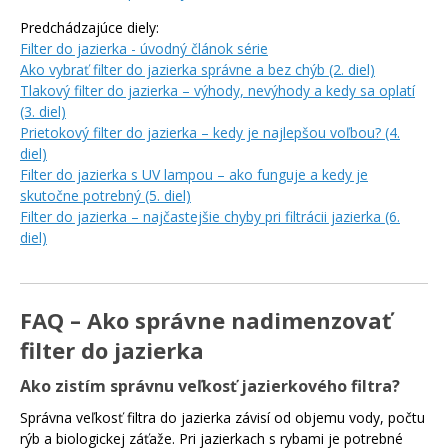
Predchádzajúce diely:
Filter do jazierka - úvodný článok série
Ako vybrať filter do jazierka správne a bez chýb (2. diel)
Tlakový filter do jazierka – výhody, nevýhody a kedy sa oplatí
(3. diel)
Prietokový filter do jazierka – kedy je najlepšou voľbou? (4.
diel)
Filter do jazierka s UV lampou – ako funguje a kedy je
skutočne potrebný (5. diel)
Filter do jazierka – najčastejšie chyby pri filtrácii jazierka (6.
diel)
FAQ – Ako správne nadimenzovať
filter do jazierka
Ako zistím správnu veľkosť jazierkového filtra?
Správna veľkosť filtra do jazierka závisí od objemu vody, počtu
rýb a biologickej záťaže. Pri jazierkach s rybami je potrebné