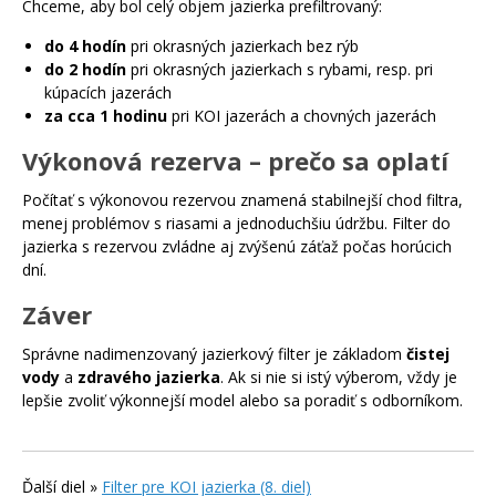
Chceme, aby bol celý objem jazierka prefiltrovaný:
do 4 hodín
pri okrasných jazierkach bez rýb
do 2 hodín
pri okrasných jazierkach s rybami, resp. pri
kúpacích jazerách
za cca 1 hodinu
pri KOI jazerách a chovných jazerách
Výkonová rezerva – prečo sa oplatí
Počítať s výkonovou rezervou znamená stabilnejší chod filtra,
menej problémov s riasami a jednoduchšiu údržbu. Filter do
jazierka s rezervou zvládne aj zvýšenú záťaž počas horúcich
dní.
Záver
Správne nadimenzovaný jazierkový filter je základom
čistej
vody
a
zdravého jazierka
. Ak si nie si istý výberom, vždy je
lepšie zvoliť výkonnejší model alebo sa poradiť s odborníkom.
Ďalší diel »
Filter pre KOI jazierka (8. diel)