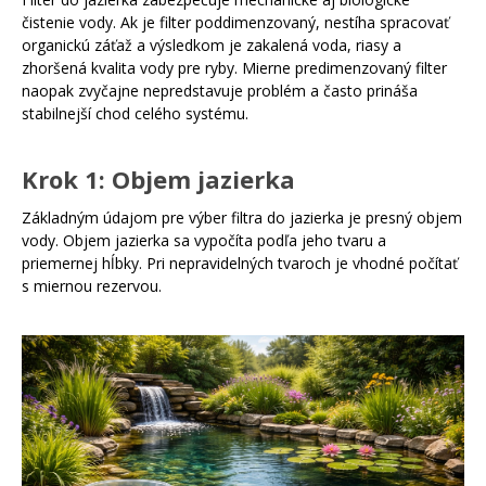
čistenie vody. Ak je filter poddimenzovaný, nestíha spracovať
organickú záťaž a výsledkom je zakalená voda, riasy a
zhoršená kvalita vody pre ryby. Mierne predimenzovaný filter
naopak zvyčajne nepredstavuje problém a často prináša
stabilnejší chod celého systému.
Krok 1: Objem jazierka
Základným údajom pre výber filtra do jazierka je presný objem
vody. Objem jazierka sa vypočíta podľa jeho tvaru a
priemernej hĺbky. Pri nepravidelných tvaroch je vhodné počítať
s miernou rezervou.