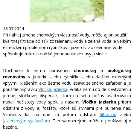
18.07.2024
Pri náhlej zmene chemických vlastností vody, môže aj pri použití
kvalitnej filtrácie dôjsť k zozelenaniu vody a zelená voda je veľkým
estetickým problémom rybníčkov i jazierok. Zozelenanie vody
spôsobujú mikroskopické jednobunkové riasy a sinice.
Dochádza k nemu narušením
chemickej
a
biologickej
rovnováhy
v jazierku alebo rybníčku alebo ďalšími externými
vplyvmi. Riešením ako šetrne vodu zbaviť zeleného zafarbenia je
použitie prípravku
Vločka jazierka
. Vďaka nemu dôjde k vytvoreniu
jemnej vločkovej disperzie, ktorá na seba počas usadzovania
nabalí nečistoty vody spolu s riasami.
Vločka jazierka
pritom
odstráni z vody aj fosfáty, ktoré sú živinami pre bujnenie rias.
Vzniknutý kal na dne sa potom odstráni
filtráciou
alebo
jazierkovým vysávačom
. Ten samozrejme môžete používať aj v
bazéne.