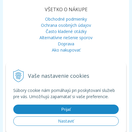
VŠETKO O NÁKUPE
Obchodné podmienky
Ochrana osobných údajov
Často kladené otázky
Alternatívne riešenie sporov
Doprava
Ako nakupovať
KONTAKT
Vaše nastavenie cookies
Mobil:
+421 948 120 323
E-mail:
info@aquagarden.sk
Chat:
WhatsApp
Súbory cookie nám pomáhajú pri poskytovaní služieb
Chat:
Viber
pre vás. Umožňujú zapamätať si vaše preferencie.
Prijať
Nastaviť
© 2026 Aquagarden - široká ponuka produktov pre záhradné a kúpacie
jazierka