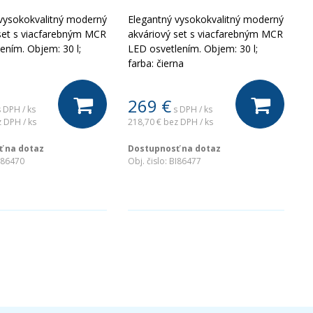
vysokokvalitný moderný
Elegantný vysokokvalitný moderný
set s viacfarebným MCR
akváriový set s viacfarebným MCR
ením. Objem: 30 l;
LED osvetlením. Objem: 30 l;
a
farba: čierna
269
€
s DPH / ks
s DPH / ks
 DPH / ks
218,70 €
bez DPH / ks
 na dotaz
Dostupnosť na dotaz
I86470
Obj. čislo:
BI86477