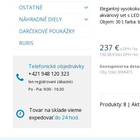
OSTATNÉ
Elegantný vysokokv
akváriový set s LED
NÁHRADNÉ DIELY
Objem: 30 l; farba: b
DARČEKOVÉ POUKÁŽKY
RURIS
237
€
s DPH / ks
192,68 €
bez DPH / ks
Telefonické objednávky
Dostupnosť na dota
Obj. čislo:
BI86415
+421 948 120 323
len registrovaní zákazníci
Po - Pia: 9:00 - 16:30
Produkty:
8
| Akt
Tovar na sklade vieme
expedovať
do 24 hod.