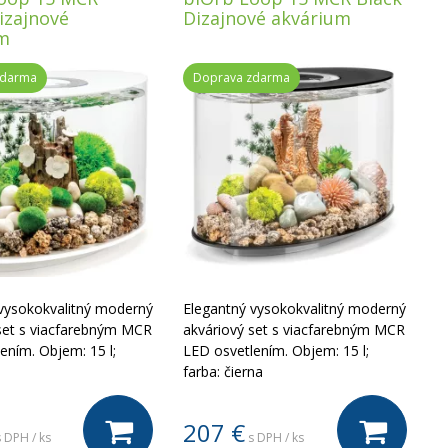
izajnové
Dizajnové akvárium
m
zdarma
Doprava zdarma
vysokokvalitný moderný
Elegantný vysokokvalitný moderný
set s viacfarebným MCR
akváriový set s viacfarebným MCR
ením. Objem: 15 l;
LED osvetlením. Objem: 15 l;
a
farba: čierna
207
€
s DPH / ks
s DPH / ks