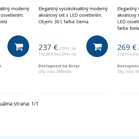
alitný moderný
Elegantný vysokokvalitný moderný
Elegantný 
 osvetlením.
akváriový set s LED osvetlením.
akváriový 
iela
Objem: 30 l; farba: čierna
LED osvetl
farba: biel
237
€
269
€
s DPH / ks
192,68 €
bez DPH / ks
218,70 €
bez
z
Dostupnosť na dotaz
Dostupnosť
Obj. čislo:
BI86446
Obj. čislo:
B
uálna strana:
1
/
1