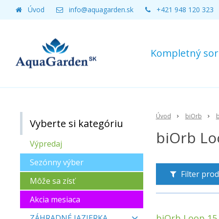
Úvod
info@aquagarden.sk
+421 948 120 323
Kompletný sort
Úvod
biOrb
Vyberte si kategóriu
biOrb Lo
Výpredaj
Sezónny výber
Filter pro
Môže sa zísť
Akcia mesiaca
biOrb Loop 15
ZÁHRADNÉ JAZIERKA