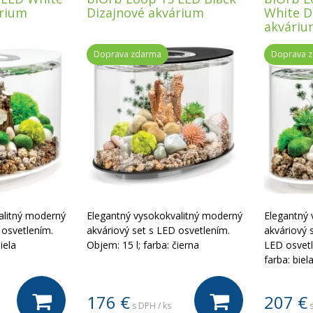
árium
Dizajnové akvárium
White D
akváriu
Doprava zdarma
Doprava 
alitný moderný
Elegantný vysokokvalitný moderný
Elegantný 
 osvetlením.
akváriový set s LED osvetlením.
akváriový 
iela
Objem: 15 l; farba: čierna
LED osvetl
farba: biel
176
€
207
€
s DPH / ks