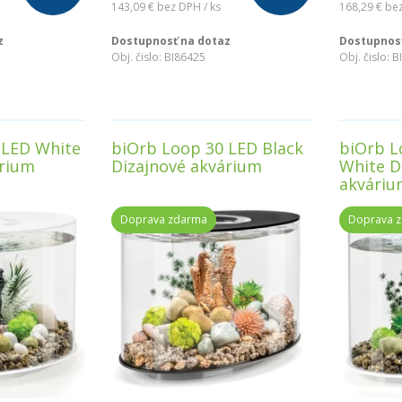
143,09 €
bez DPH / ks
168,29 €
bez
z
Dostupnosť na dotaz
Dostupnosť
Obj. čislo:
BI86425
Obj. čislo:
B
 LED White
biOrb Loop 30 LED Black
biOrb L
árium
Dizajnové akvárium
White D
akváriu
Doprava zdarma
Doprava 