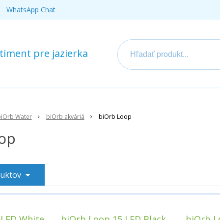
WhatsApp Chat
iment pre jazierka
biOrb Water
biOrb akváriá
biOrb Loop
op
duktov
 LED White
biOrb Loop 15 LED Black
biOrb L