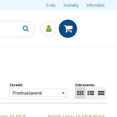
O nás
Kontakty
Informácie
Zoradiť:
Zobrazenie:
Prednastavené
oop 15 MCR
biOrb Loop 15 MCR Black