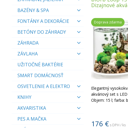
Dizajnové akv
BAZÉNY & SPA
FONTÁNY A DEKORÁCIE
Doprava zdarma
BETÓNY DO ZÁHRADY
ZÁHRADA
ZÁVLAHA
UŽITOČNÉ BAKTÉRIE
SMART DOMÁCNOSŤ
OSVETLENIE A ELEKTRO
Elegantný vysokokv
akváriový set s LED
KNIHY
Objem: 15 l; farba: b
AKVARISTIKA
PES A MAČKA
176
€
s DPH / ks