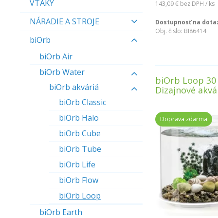
VTÁKY
143,09 €
bez DPH / ks
NÁRADIE A STROJE
Dostupnosť na dota
Obj. čislo:
BI86414
biOrb
biOrb Air
biOrb Water
biOrb Loop 30
biOrb akváriá
Dizajnové akv
biOrb Classic
biOrb Halo
Doprava zdarma
biOrb Cube
biOrb Tube
biOrb Life
biOrb Flow
biOrb Loop
biOrb Earth