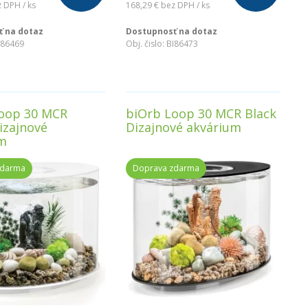
 DPH / ks
168,29 €
bez DPH / ks
 na dotaz
Dostupnosť na dotaz
I86469
Obj. čislo:
BI86473
oop 30 MCR
biOrb Loop 30 MCR Black
izajnové
Dizajnové akvárium
m
zdarma
Doprava zdarma