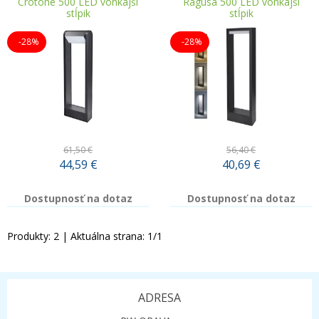
Crotone 500 LED vonkajší
Ragusa 500 LED vonkajší
stĺpik
stĺpik
-28%
-28%
61,50 €
56,40 €
44,59
€
40,69
€
Dostupnosť na dotaz
Dostupnosť na dotaz
Produkty:
2
| Aktuálna strana:
1
/
1
ADRESA