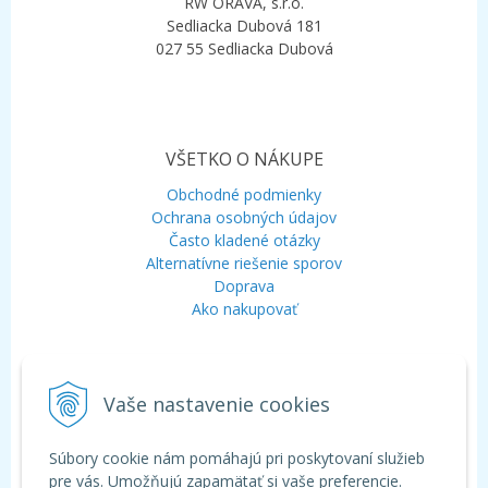
RW ORAVA, s.r.o.
Sedliacka Dubová 181
027 55 Sedliacka Dubová
VŠETKO O NÁKUPE
Obchodné podmienky
Ochrana osobných údajov
Často kladené otázky
Alternatívne riešenie sporov
Doprava
Ako nakupovať
KONTAKT
Vaše nastavenie cookies
Mobil:
+421 948 120 323
E-mail:
info@aquagarden.sk
Chat:
WhatsApp
Súbory cookie nám pomáhajú pri poskytovaní služieb
Chat:
Viber
pre vás. Umožňujú zapamätať si vaše preferencie.