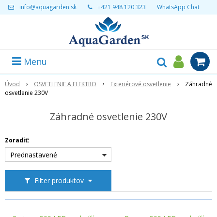
info@aquagarden.sk
+421 948 120 323
WhatsApp Chat
Menu
Úvod
OSVETLENIE A ELEKTRO
Exteriérové osvetlenie
Záhradné
osvetlenie 230V
Záhradné osvetlenie 230V
Zoradiť:
Prednastavené
Filter produktov