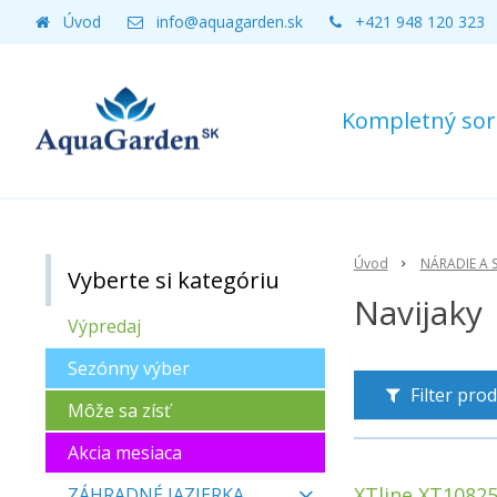
Úvod
info@aquagarden.sk
+421 948 120 323
Kompletný sort
Úvod
NÁRADIE A 
Vyberte si kategóriu
Navijaky
Výpredaj
Sezónny výber
Filter pro
Môže sa zísť
Akcia mesiaca
XTline XT10825
ZÁHRADNÉ JAZIERKA