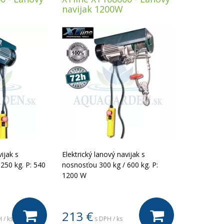
navijak 1200W
ijak s
Elektrický lanový navijak s
250 kg. P: 540
nosnosťou 300 kg / 600 kg. P:
1200 W
213
€
 / ks
s DPH / ks