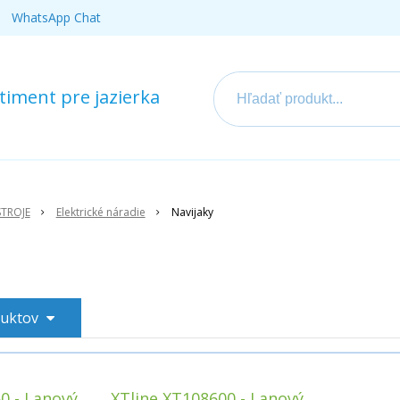
WhatsApp Chat
iment pre jazierka
STROJE
Elektrické náradie
Navijaky
duktov
0 - Lanový
XTline XT108600 - Lanový