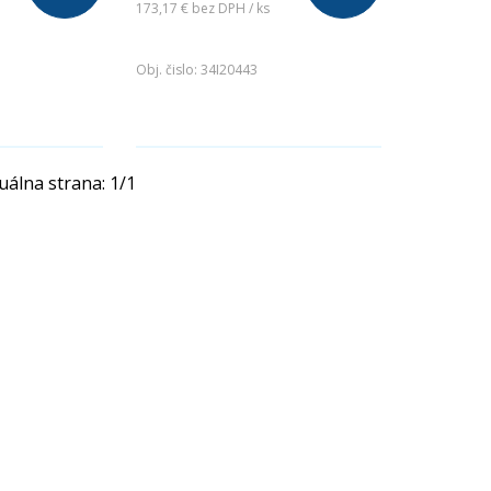
173,17 €
bez DPH / ks
.
Obj. čislo:
34I20443
uálna strana:
1
/
1