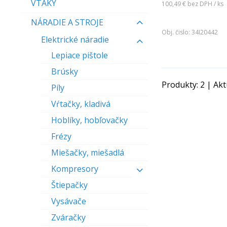
VTÁKY
100,49 €
bez DPH / ks
NÁRADIE A STROJE
.
Obj. čislo:
34I20442
Elektrické náradie
Lepiace pištole
Brúsky
Produkty:
2
| Akt
Píly
Vŕtačky, kladivá
Hoblíky, hobľovačky
Frézy
Miešačky, miešadlá
Kompresory
Štiepačky
Vysávače
Zváračky