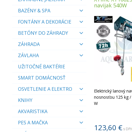
navijak 540W
BAZÉNY & SPA
FONTÁNY A DEKORÁCIE
BETÓNY DO ZÁHRADY
ZÁHRADA
ZÁVLAHA
UŽITOČNÉ BAKTÉRIE
SMART DOMÁCNOSŤ
OSVETLENIE A ELEKTRO
Elektrický lanový nav
nosnosťou 125 kg / 
KNIHY
W
AKVARISTIKA
PES A MAČKA
123,60
€
s DPH