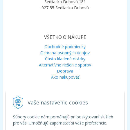
Sedliacka Dubová 181
027 55 Sedliacka Dubová
VŠETKO O NÁKUPE
Obchodné podmienky
Ochrana osobných údajov
Často kladené otázky
Alternatívne riešenie sporov
Doprava
Ako nakupovať
KONTAKT
Vaše nastavenie cookies
Mobil:
+421 948 120 323
E-mail:
info@aquagarden.sk
Chat:
WhatsApp
Súbory cookie nám pomáhajú pri poskytovaní služieb
Chat:
Viber
pre vás. Umožňujú zapamätať si vaše preferencie.