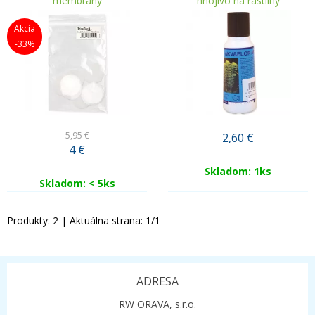
membrány
hnojivo na rastliny
Akcia
-33%
5,95 €
2,60
€
4
€
Skladom: 1ks
Skladom: < 5ks
Produkty:
2
| Aktuálna strana:
1
/
1
ADRESA
RW ORAVA, s.r.o.