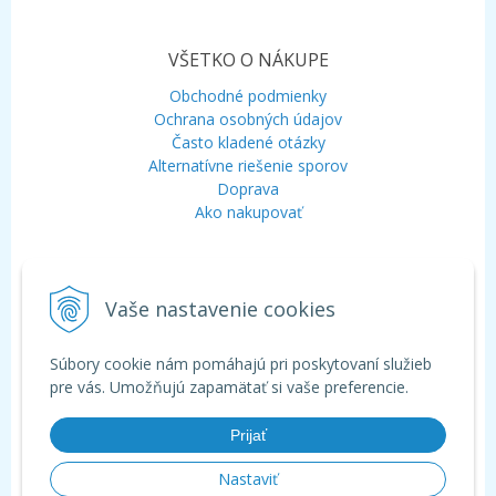
VŠETKO O NÁKUPE
Obchodné podmienky
Ochrana osobných údajov
Často kladené otázky
Alternatívne riešenie sporov
Doprava
Ako nakupovať
KONTAKT
Vaše nastavenie cookies
Mobil:
+421 948 120 323
E-mail:
info@aquagarden.sk
Chat:
WhatsApp
Súbory cookie nám pomáhajú pri poskytovaní služieb
Chat:
Viber
pre vás. Umožňujú zapamätať si vaše preferencie.
Prijať
Nastaviť