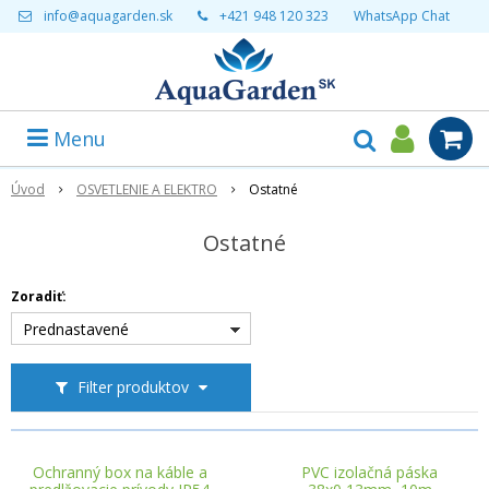
info@aquagarden.sk
+421 948 120 323
WhatsApp Chat
Menu
Úvod
OSVETLENIE A ELEKTRO
Ostatné
Ostatné
Zoradiť:
Prednastavené
Filter produktov
Ochranný box na káble a
PVC izolačná páska