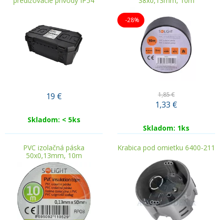
predlžovacie prívody IP54
38x0,13mm, 10m
-28%
1,85 €
19
€
1,33
€
Skladom: < 5ks
Skladom: 1ks
PVC izolačná páska
Krabica pod omietku 6400-211
50x0,13mm, 10m