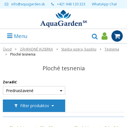
info@aquagarden.sk
+421 948 120 323
WhatsApp Chat
Menu
Úvod
ZÁHRADNÉ JAZIERKA
Stavba jazera, bazénu
Tesnenia
Ploché tesnenia
Ploché tesnenia
Zoradiť:
Prednastavené
Filter produktov