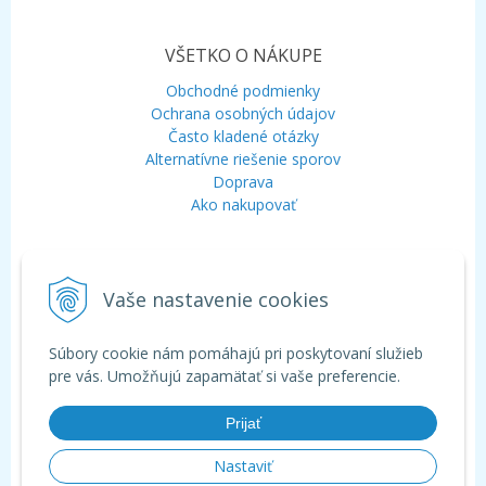
VŠETKO O NÁKUPE
Obchodné podmienky
Ochrana osobných údajov
Často kladené otázky
Alternatívne riešenie sporov
Doprava
Ako nakupovať
KONTAKT
Vaše nastavenie cookies
Mobil:
+421 948 120 323
E-mail:
info@aquagarden.sk
Chat:
WhatsApp
Súbory cookie nám pomáhajú pri poskytovaní služieb
Chat:
Viber
pre vás. Umožňujú zapamätať si vaše preferencie.
Prijať
Nastaviť
© 2026 Aquagarden - široká ponuka produktov pre záhradné a kúpacie