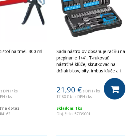
pištoľ na tmel. 300 ml
Sada nástrojov obsahuje račňu na
prepínanie 1/4", T-rukoväť,
nástrčné kľúče, skrutkovač na
držiak bitov, bity, imbus kľúče a i.
21,90
€
s DPH / ks
s DPH / ks
PH / ks
17,80 €
bez DPH / ks
 na dotaz
Skladom: 1ks
4I4163
Obj. čislo:
57I39001