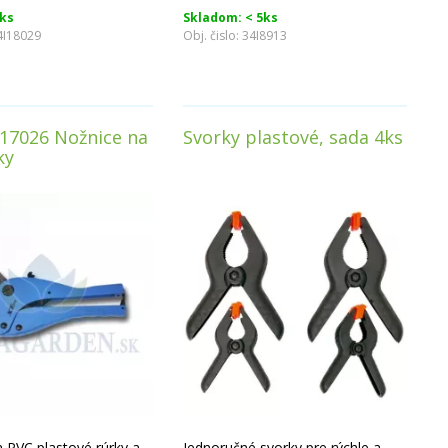
ks
Skladom: < 5ks
4I18029
Obj. čislo:
34I8913
K17026 Nožnice na
Svorky plastové, sada 4ks
ky
 PVC plastové rúrky a
Jednoručné svorky pre rýchle a