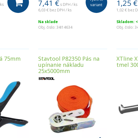
7,41
€
1,25
€
 ks
s DPH / ks
variant
6,03 €
bez DPH / ks
1,02 €
bez D
Na sklade
Skladom: <
Obj. čislo:
34I14634
Obj. čislo:
3
vá 75mm
Stavtool P82350 Pás na
XTline X
upínanie nákladu
tmel 30
25x5000mm