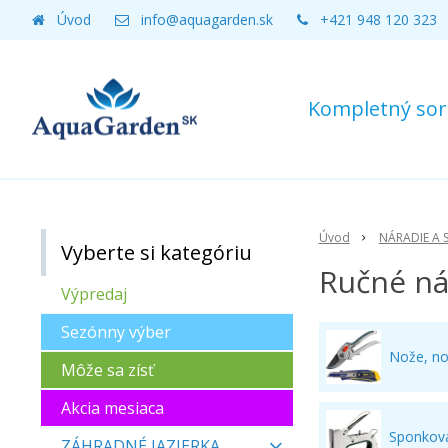
Úvod
info@aquagarden.sk
+421 948 120 323
Kompletný sort
Úvod
NÁRADIE A 
Vyberte si kategóriu
Ručné ná
Výpredaj
Sezónny výber
Nože, no
Môže sa zísť
Akcia mesiaca
Sponkov
ZÁHRADNÉ JAZIERKA