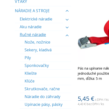
VTÁKY
NÁRADIE A STROJE
Elektrické náradie
Aku náradie
Ručné náradie
Nože, nožnice
Sekery, kladivá
Píly
Sponkovačky
Pás na upínanie nák
Kliešte
jednoduché použitie.
mm, dĺžka: 5 m
Kľúče
Skrutkovače, račne
Náradie do záhrady
5,45
€
s DPH / ks
Upínacie pásy, pásky
4,43 €
bez DPH / ks