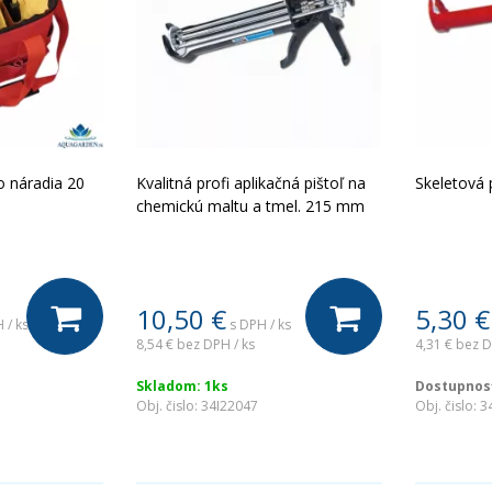
o náradia 20
Kvalitná profi aplikačná pištoľ na
Skeletová 
chemickú maltu a tmel. 215 mm
10,50
€
5,30
€
 / ks
s DPH / ks
8,54 €
bez DPH / ks
4,31 €
bez D
Skladom: 1ks
Dostupnosť
Obj. čislo:
34I22047
Obj. čislo:
3