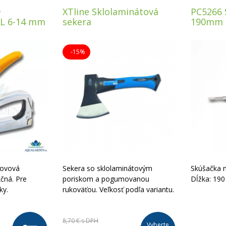
9
XTline Sklolaminátová
PC5266 
AL 6-14 mm
sekera
190mm
-15%
kovová
Sekera so sklolaminátovým
Skúšačka n
čná. Pre
poriskom a pogumovanou
Dĺžka: 19
ky.
rukoväťou. Veľkosť podľa variantu.
8,70 €
s DPH
Vyberte