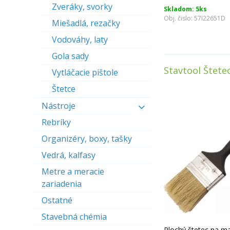
Zveráky, svorky
Skladom: 5ks
Obj. čislo:
57I22651D
Miešadlá, rezačky
Vodováhy, laty
Gola sady
Stavtool Štete
Vytláčacie pištole
Štetce
Nástroje
Rebríky
Organizéry, boxy, tašky
Vedrá, kalfasy
Metre a meracie
zariadenia
Ostatné
Stavebná chémia
Plochý štetec na m