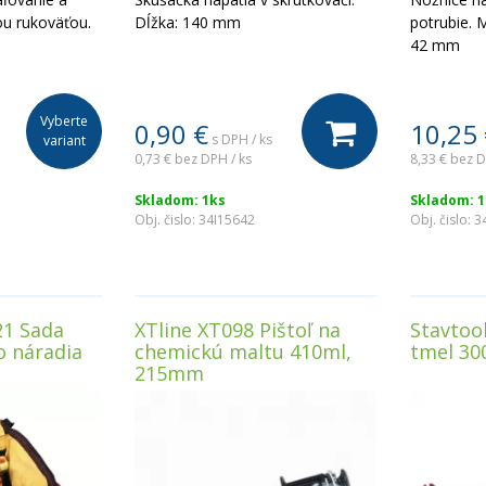
ou rukoväťou.
Dĺžka: 140 mm
potrubie. 
42 mm
Vyberte
0,90
€
10,25
s DPH / ks
variant
0,73 €
bez DPH / ks
8,33 €
bez D
Skladom: 1ks
Skladom: 1
Obj. čislo:
34I15642
Obj. čislo:
3
21 Sada
XTline XT098 Pištoľ na
Stavtool
o náradia
chemickú maltu 410ml,
tmel 30
215mm