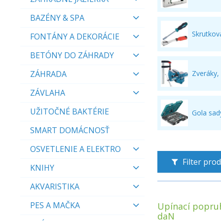
BAZÉNY & SPA
Skrutkov
FONTÁNY A DEKORÁCIE
BETÓNY DO ZÁHRADY
ZÁHRADA
Zveráky,
ZÁVLAHA
UŽITOČNÉ BAKTÉRIE
Gola sad
SMART DOMÁCNOSŤ
OSVETLENIE A ELEKTRO
Filter pro
KNIHY
AKVARISTIKA
PES A MAČKA
Upínací popru
daN