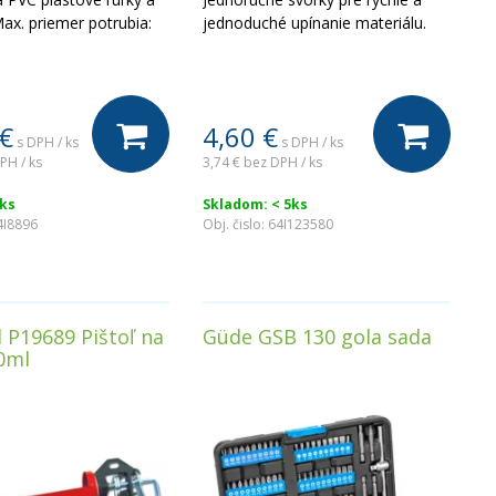
Max. priemer potrubia:
jednoduché upínanie materiálu.
€
4,60
€
s DPH / ks
s DPH / ks
PH / ks
3,74 €
bez DPH / ks
ks
Skladom: < 5ks
4I8896
Obj. čislo:
64I123580
 P19689 Pištoľ na
Güde GSB 130 gola sada
0ml