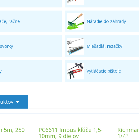
ače, račne
Náradie do záhrady
 svorky
Miešadlá, rezačky
y
Vytláčacie pištole
duktov
h 5m, 250
PC6611 Imbus kľúče 1,5-
Richman
10mm, 9 dielov
1/4"