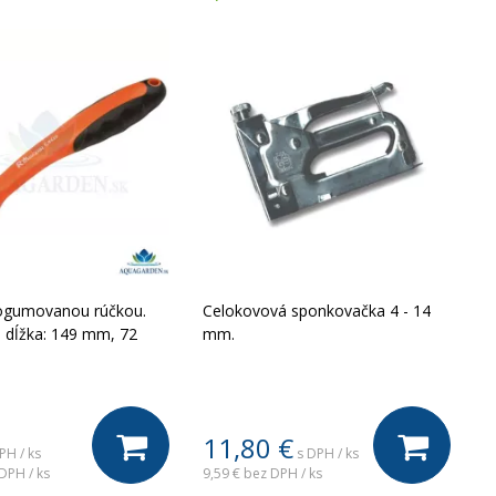
ogumovanou rúčkou.
Celokovová sponkovačka 4 - 14
, dĺžka: 149 mm, 72
mm.
11,80
€
PH / ks
s DPH / ks
DPH / ks
9,59 €
bez DPH / ks