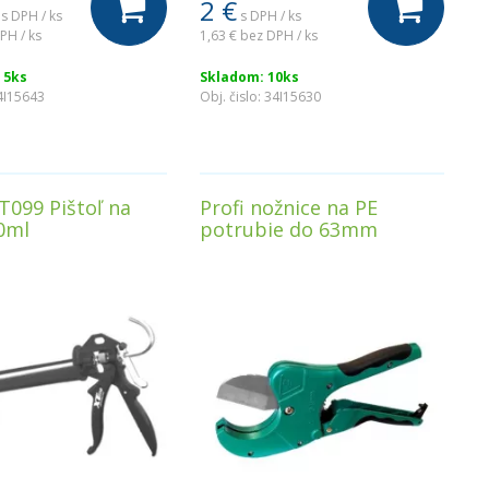
2
€
s DPH / ks
s DPH / ks
PH / ks
1,63 €
bez DPH / ks
 5ks
Skladom: 10ks
4I15643
Obj. čislo:
34I15630
T099 Pištoľ na
Profi nožnice na PE
0ml
potrubie do 63mm