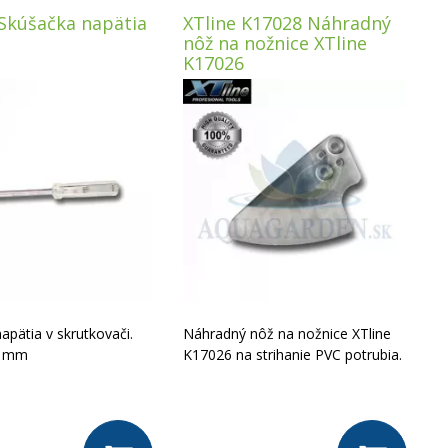
Skúšačka napätia
XTline K17028 Náhradný
nôž na nožnice XTline
K17026
apätia v skrutkovači.
Náhradný nôž na nožnice XTline
0 mm
K17026 na strihanie PVC potrubia.