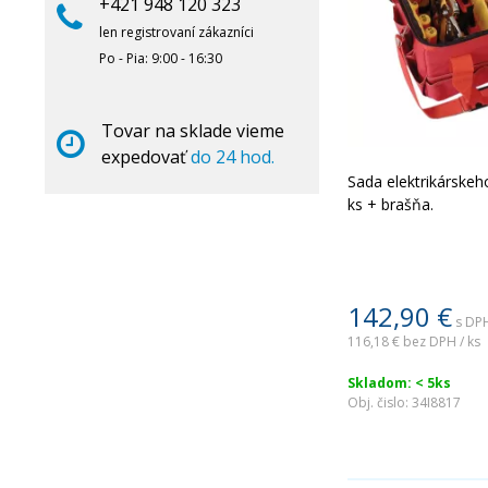
+421 948 120 323
len registrovaní zákazníci
Po - Pia: 9:00 - 16:30
Tovar na sklade vieme
expedovať
do 24 hod.
Sada elektrikárskeh
ks + brašňa.
142,90
€
s DPH
116,18 €
bez DPH / ks
Skladom: < 5ks
Obj. čislo:
34I8817