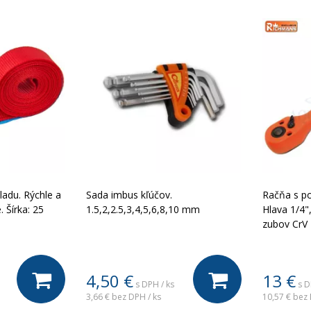
ladu. Rýchle a
Sada imbus kľúčov.
Račňa s p
 Šírka: 25
1.5,2,2.5,3,4,5,6,8,10 mm
Hlava 1/4"
zubov CrV
4,50
€
13
€
s DPH / ks
s D
3,66 €
bez DPH / ks
10,57 €
bez 