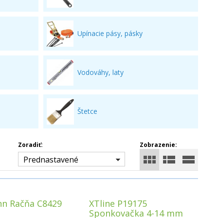
Upínacie pásy, pásky
Vodováhy, laty
Štetce
Zoradiť:
Zobrazenie:
Prednastavené
n Račňa C8429
XTline P19175
Sponkovačka 4-14 mm