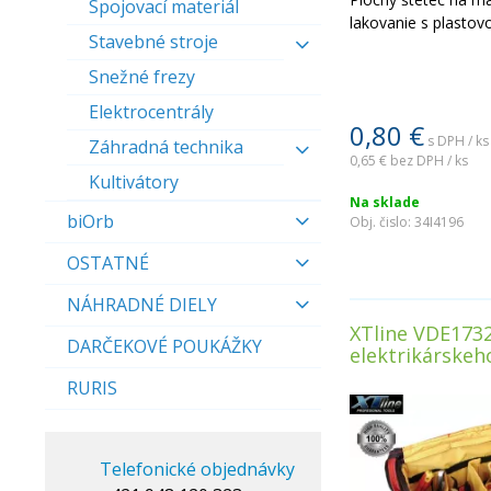
Spojovací materiál
lakovanie s plastov
Stavebné stroje
Snežné frezy
Elektrocentrály
0,80
€
s DPH / ks
Záhradná technika
0,65 €
bez DPH / ks
Kultivátory
Na sklade
biOrb
Obj. čislo:
34I4196
OSTATNÉ
NÁHRADNÉ DIELY
XTline VDE173
DARČEKOVÉ POUKÁŽKY
elektrikárskeh
RURIS
Telefonické objednávky