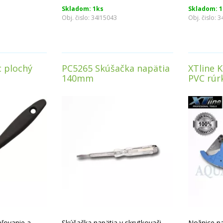
Skladom: 1ks
Skladom: 1
Obj. čislo:
34I15043
Obj. čislo:
3
c plochý
PC5265 Skúšačka napätia
XTline 
140mm
PVC rúr
aľovanie a
Skúšačka napätia v skrutkovači.
Nožnice na