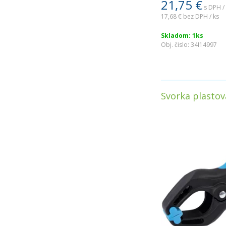
21,75
€
s DPH /
17,68 €
bez DPH / ks
Skladom: 1ks
Obj. čislo:
34I14997
Svorka plasto