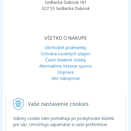
Sedliacka Dubová 181
027 55 Sedliacka Dubová
VŠETKO O NÁKUPE
Obchodné podmienky
Ochrana osobných údajov
Často kladené otázky
Alternatívne riešenie sporov
Doprava
Ako nakupovať
KONTAKT
Vaše nastavenie cookies
Mobil:
+421 948 120 323
E-mail:
info@aquagarden.sk
Chat:
WhatsApp
Súbory cookie nám pomáhajú pri poskytovaní služieb
Chat:
Viber
pre vás. Umožňujú zapamätať si vaše preferencie.