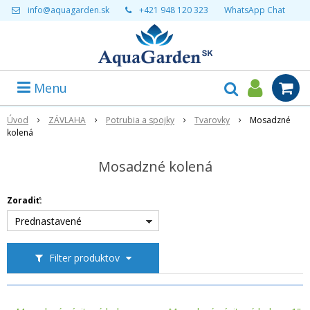
info@aquagarden.sk
+421 948 120 323
WhatsApp Chat
Menu
Úvod
ZÁVLAHA
Potrubia a spojky
Tvarovky
Mosadzné
kolená
Mosadzné kolená
Zoradiť:
Prednastavené
Filter produktov