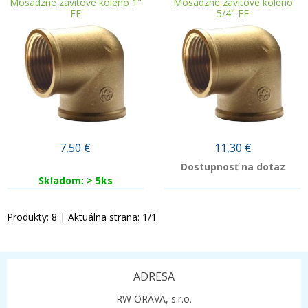
Mosadzné závitové koleno 1"
Mosadzné závitové koleno
FF
5/4" FF
7,50
€
11,30
€
Dostupnosť na dotaz
Skladom: > 5ks
Produkty:
8
| Aktuálna strana:
1
/
1
ADRESA
RW ORAVA, s.r.o.