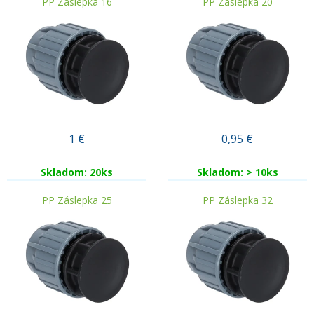
PP Záslepka 16
PP Záslepka 20
1
€
0,95
€
Skladom: 20ks
Skladom: > 10ks
PP Záslepka 25
PP Záslepka 32