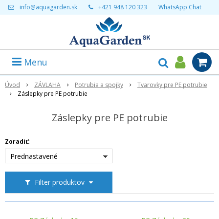
info@aquagarden.sk
+421 948 120 323
WhatsApp Chat
Menu
Úvod
ZÁVLAHA
Potrubia a spojky
Tvarovky pre PE potrubie
Záslepky pre PE potrubie
Záslepky pre PE potrubie
Zoradiť:
Prednastavené
Filter produktov