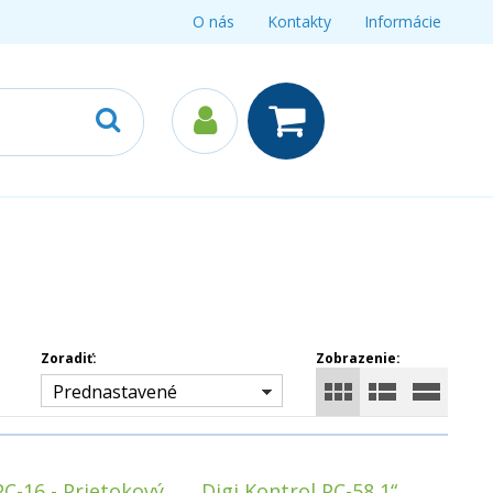
O nás
Kontakty
Informácie
Zoradiť:
Zobrazenie:
Prednastavené
C-16 - Prietokový
Digi Kontrol PC-58 1“,