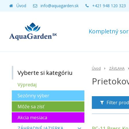
Úvod
info@aquagarden.sk
+421 948 120 323
Kompletný sort
Úvod
ZÁVLAHA
Vyberte si kategóriu
Prietoko
Výpredaj
Sezónny výber
Filter pro
Môže sa zísť
Akcia mesiaca
PC-11 Press Ko
ZÁHRADNÉ JAZIERKA