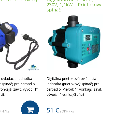
230V, 1,1kW – Prietokový
spínač
 ovládacia jednotka
Digitálna prietoková ovládacia
 spínač) pre čerpadlo.
jednotka (prietokový spínač) pre
vonkajší závit, vývod: 1“
čerpadlo. Prívod: 1“ vonkajší závit,
vit.
vývod: 1“ vonkajší závit.
51
€
PH / ks
s DPH / ks