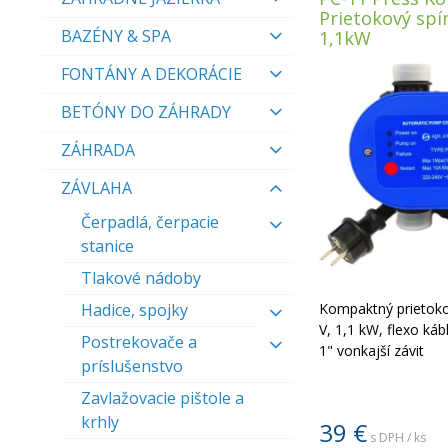
Prietokový spí
BAZÉNY & SPA
1,1kW
FONTÁNY A DEKORÁCIE
BETÓNY DO ZÁHRADY
ZÁHRADA
ZÁVLAHA
Čerpadlá, čerpacie
stanice
Tlakové nádoby
Hadice, spojky
Kompaktný prietoko
V, 1,1 kW, flexo kábl
Postrekovače a
1" vonkajší závit
príslušenstvo
Zavlažovacie pištole a
krhly
39
€
s DPH / ks