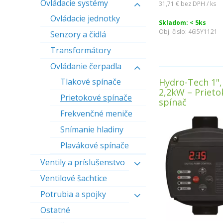
Ovládacie systémy
31,71 €
bez DPH / ks
Ovládacie jednotky
Skladom: < 5ks
Obj. čislo:
46I5Y1121
Senzory a čidlá
Transformátory
Ovládanie čerpadla
Tlakové spínače
Hydro-Tech 1",
2,2kW – Prieto
Prietokové spínače
spínač
Frekvenčné meniče
Snímanie hladiny
Plavákové spínače
Ventily a príslušenstvo
Ventilové šachtice
Potrubia a spojky
Ostatné