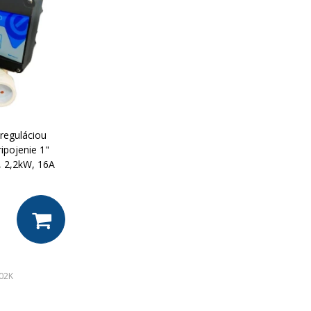
 reguláciou
ipojenie 1"
V, 2,2kW, 16A
02K