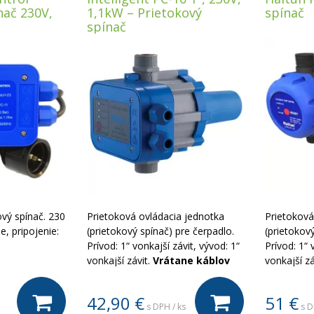
nač 230V,
1,1kW – Prietokový
spínač
spínač
vý spínač. 230
Prietoková ovládacia jednotka
Prietoková
e, pripojenie:
(prietokový spínač) pre čerpadlo.
(prietokový
Prívod: 1“ vonkajší závit, vývod: 1“
Prívod: 1“ 
vonkajší závit.
Vrátane káblov
vonkajší zá
42,90
€
51
€
s DPH / ks
s D