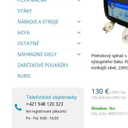
PES A MAČKA
VTÁKY
NÁRADIE A STROJE
biOrb
OSTATNÉ
NÁHRADNÉ DIELY
Prietokový spínač s
výstupného tlaku. Pr
DARČEKOVÉ POUKÁŽKY
vonkajší závit, 230
RURIS
130
€
s DPH / ks
Telefonické objednávky
105,69 €
bez DPH / ks
+421 948 120 323
Skladom: 1ks
len registrovaní zákazníci
Obj. čislo:
46IEPO5Y11
Po - Pia: 9:00 - 16:30