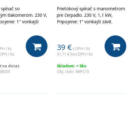
 spínač so
Prietokový spínač s manometrom
ým tlakomerom. 230 V,
pre čerpadlo. 230 V, 1,1 kW,
pojenie: 1" vonkajší
Pripojenie: 1“ vonkajší závit.
39
€
PH / ks
s DPH / ks
DPH / ks
31,71 €
bez DPH / ks
 na dotaz
Skladom: < 5ks
6IB001
Obj. čislo:
46IPC15