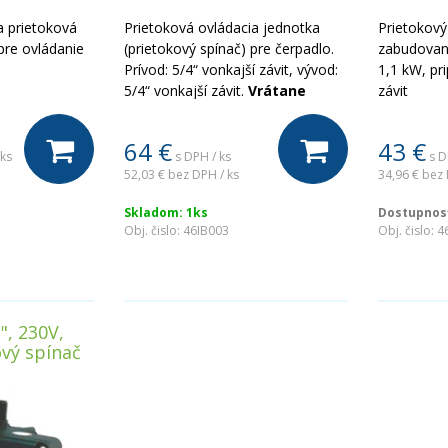
a prietoková
Prietoková ovládacia jednotka
Prietokový
pre ovládanie
(prietokový spínač) pre čerpadlo.
zabudovan
.
Prívod: 5/4“ vonkajší závit, vývod:
1,1 kW, pri
5/4“ vonkajší závit.
Vrátane
závit
káblov
64
€
43
€
 ks
s DPH / ks
s D
52,03 €
bez DPH / ks
34,96 €
bez 
Skladom: 1ks
Dostupnosť
Obj. čislo:
46IB003
Obj. čislo:
4
", 230V,
vý spínač