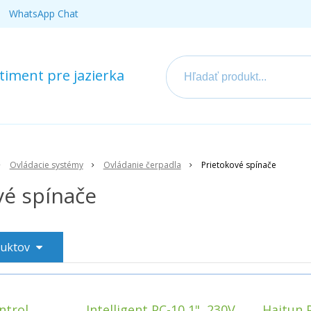
WhatsApp Chat
iment pre jazierka
Ovládacie systémy
Ovládanie čerpadla
Prietokové spínače
vé spínače
duktov
ntrol
Intelligent PC-10 1", 230V,
Haitun P