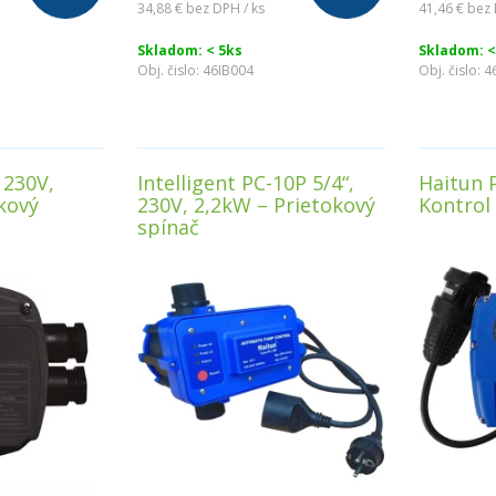
34,88 €
bez DPH / ks
41,46 €
bez 
Skladom: < 5ks
Skladom: <
Obj. čislo:
46IB004
Obj. čislo:
4
 230V,
Intelligent PC-10P 5/4“,
Haitun 
kový
230V, 2,2kW – Prietokový
Kontrol
spínač