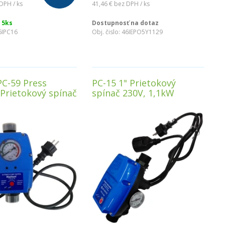
DPH / ks
41,46 €
bez DPH / ks
 5ks
Dostupnosť na dotaz
6IPC16
Obj. čislo:
46IEPO5Y1129
PC-59 Press
PC-15 1" Prietokový
 Prietokový spínač
spínač 230V, 1,1kW