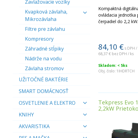
Zavlažovacie vozíky
Kompaktná digitáln
Kvapková závlaha,
ovládacia jednotka 
Mikrozávlaha
čerpadiel do 2,2 kW
Filtre pre závlahu
Kompresory
84,10
€
Záhradné stĺpiky
s DPH /
68,37 €
bez DPH / ks
Nádrže na vodu
Skladom: < 5ks
Závlaha stromov
Obj. čislo:
1IHDRTCH
UŽITOČNÉ BAKTÉRIE
SMART DOMÁCNOSŤ
Tekpress Evo 1
OSVETLENIE A ELEKTRO
2,2kW Prietoko
KNIHY
AKVARISTIKA