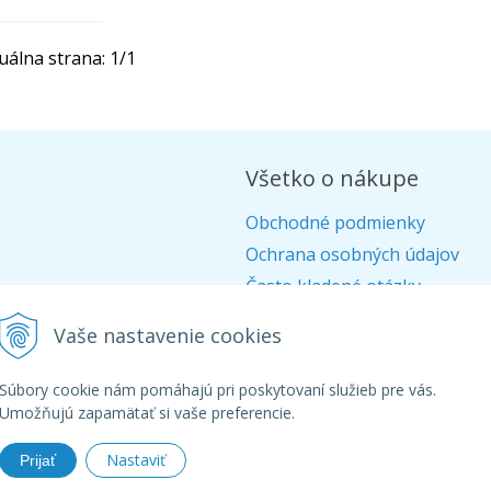
uálna strana:
1
/
1
Všetko o nákupe
Obchodné podmienky
Ochrana osobných údajov
Často kladené otázky
Alternatívne riešenie sporov
Vaše nastavenie cookies
Doprava
Ako nakupovať
Súbory cookie nám pomáhajú pri poskytovaní služieb pre vás.
Umožňujú zapamätať si vaše preferencie.
Nastaviť
Prijať
26 Aquagarden - široká ponuka produktov pre záhradné a kúpacie jaz