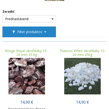
Zoradiť:
Prednastavené
Filter produktov
Rouge Royal okruhliaky 10 -
Thassos White okruhliaky 10-
20 mm 25 kg
20 mm 25kg
14,90
€
14,90
€
Dostupnosť na dotaz