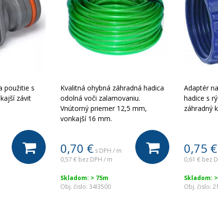
 použitie s
Kvalitná ohybná záhradná hadica
Adaptér na
ajší závit
odolná voči zalamovaniu.
hadice s r
Vnútorný priemer 12,5 mm,
záhradný k
vonkajší 16 mm.
0,70
€
0,75
€
s DPH / m
0,57 €
bez DPH / m
0,61 €
bez D
Skladom: > 75m
Skladom: >
Obj. čislo:
34I3500
Obj. čislo:
2