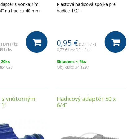
daptér s vonkajším
Plastová hadicová spojka pre
4“ na hadicu 40 mm.
hadice 1/2".
0,95
€
s DPH / ks
s DPH / ks
PH / ks
0,77 €
bez DPH / ks
 20ks
Skladom: < 5ks
8I51023
Obj. čislo:
34I1297
 s vnútorným
Hadicový adaptér 50 x
 1"
6/4“