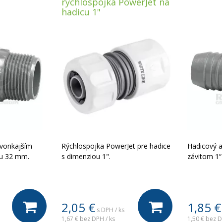
rýchlospojka PowerJet na
hadicu 1"
 vonkajším
Rýchlospojka PowerJet pre hadice
Hadicový a
cu 32 mm.
s dimenziou 1".
závitom 1“
2,05
€
1,85
€
s DPH / ks
1,67 €
bez DPH / ks
1,50 €
bez D