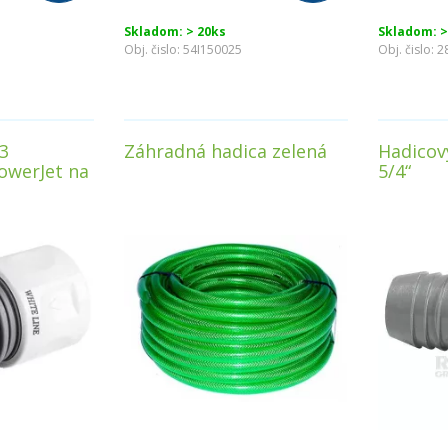
Skladom: > 20ks
Skladom: >
Obj. čislo:
54I150025
Obj. čislo:
2
3
Záhradná hadica zelená
Hadicov
owerJet na
5/4“