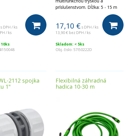
multifunkčnou tryskou a
príslušenstvom. Dĺžka: 5 - 15 m
17,10
€
s DPH / ks
s DPH / ks
PH / ks
13,90 €
bez DPH / ks
 10ks
Skladom: < 5ks
4I150048
Obj. čislo:
57I50222D
WL-2112 spojka
Flexibilná záhradná
u 1"
hadica 10-30 m