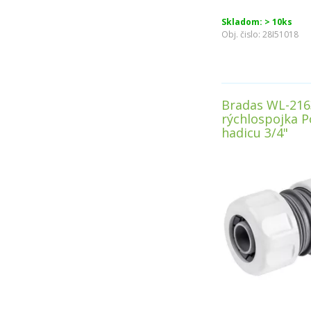
Skladom: > 10ks
Obj. čislo:
28I51018
Bradas WL-216
rýchlospojka P
hadicu 3/4"