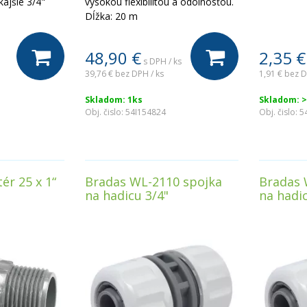
kajšie 3/4"
vysokou flexibilitou a odolnosťou.
Dĺžka: 20 m
48,90
€
2,35
€
s DPH / ks
39,76 €
bez DPH / ks
1,91 €
bez D
Skladom: 1ks
Skladom: >
Obj. čislo:
54I154824
Obj. čislo:
5
ér 25 x 1“
Bradas WL-2110 spojka
Bradas 
na hadicu 3/4"
na hadic