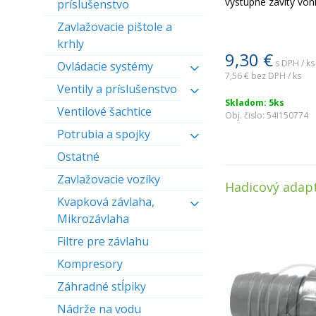
výstupné závity von
príslušenstvo
Zavlažovacie pištole a
krhly
9,30
€
s DPH / ks
Ovládacie systémy
7,56 €
bez DPH / ks
Ventily a príslušenstvo
Skladom: 5ks
Ventilové šachtice
Obj. čislo:
54I150774
Potrubia a spojky
Ostatné
Zavlažovacie vozíky
Hadicový adapt
Kvapková závlaha,
Mikrozávlaha
Filtre pre závlahu
Kompresory
Záhradné stĺpiky
Nádrže na vodu