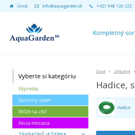
Úvod
info@aquagarden.sk
+421 948 120 323
Kompletný sort
Úvod
ZÁVLAHA
Vyberte si kategóriu
Hadice, 
Výpredaj
Sezónny výber
Hadice
Môže sa zísť
Akcia mesiaca
ZÁHRADNÉ JAZIERKA