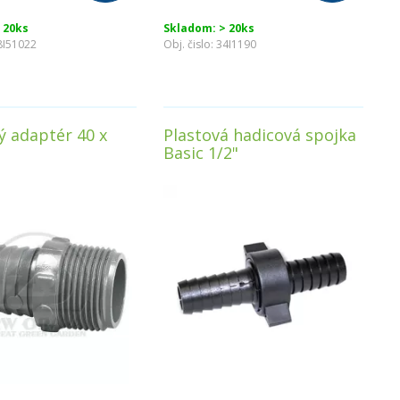
 20ks
Skladom: > 20ks
8I51022
Obj. čislo:
34I1190
ý adaptér 40 x
Plastová hadicová spojka
Basic 1/2"