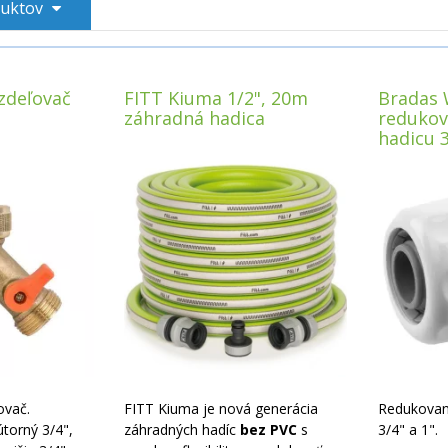
duktov
zdeľovač
FITT Kiuma 1/2", 20m
Bradas 
záhradná hadica
redukov
hadicu 3
ovač.
FITT Kiuma je nová generácia
Redukovan
útorný 3/4",
záhradných hadíc
bez PVC
s
3/4" a 1".