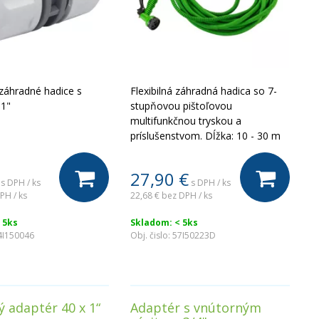
záhradné hadice s
Flexibilná záhradná hadica so 7-
 1"
stupňovou pištoľovou
multifunkčnou tryskou a
príslušenstvom. Dĺžka: 10 - 30 m
27,90
€
s DPH / ks
s DPH / ks
PH / ks
22,68 €
bez DPH / ks
 5ks
Skladom: < 5ks
4I150046
Obj. čislo:
57I50223D
ý adaptér 40 x 1“
Adaptér s vnútorným