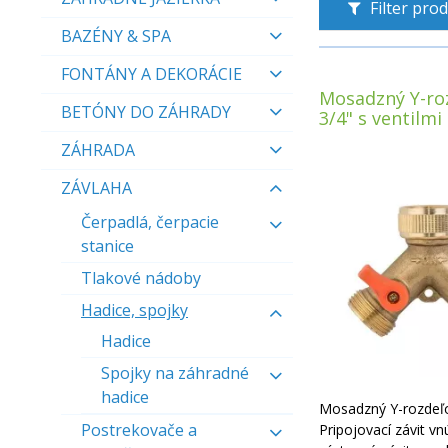
Filter pro
BAZÉNY & SPA
FONTÁNY A DEKORÁCIE
Mosadzný Y-ro
BETÓNY DO ZÁHRADY
3/4" s ventilmi
ZÁHRADA
ZÁVLAHA
Čerpadlá, čerpacie
stanice
Tlakové nádoby
Hadice, spojky
Hadice
Spojky na záhradné
hadice
Mosadzný Y-rozdeľ
Postrekovače a
Pripojovací závit vn