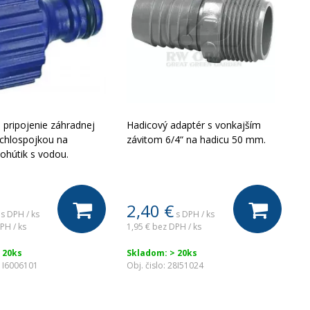
 pripojenie záhradnej
Hadicový adaptér s vonkajším
ýchlospojkou na
závitom 6/4“ na hadicu 50 mm.
ohútik s vodou.
2,40
€
s DPH / ks
s DPH / ks
PH / ks
1,95 €
bez DPH / ks
 20ks
Skladom: > 20ks
1I6006101
Obj. čislo:
28I51024