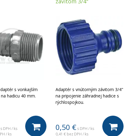
závitom 3/4"
daptér s vonkajším
Adaptér s vnútorným závitom 3/4"
 na hadicu 40 mm.
na pripojenie záhradnej hadice s
rýchlospojkou.
0,50
€
s DPH / ks
s DPH / ks
PH / ks
0,41 €
bez DPH / ks