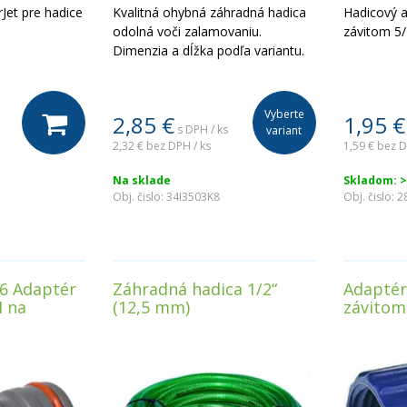
Jet pre hadice
Kvalitná ohybná záhradná hadica
Hadicový a
odolná voči zalamovaniu.
závitom 5/
Dimenzia a dĺžka podľa variantu.
Vyberte
2,85
€
1,95
€
s DPH / ks
variant
2,32 €
bez DPH / ks
1,59 €
bez D
Na sklade
Skladom: >
Obj. čislo:
34I3503K8
Obj. čislo:
2
6 Adaptér
Záhradná hadica 1/2“
Adaptér
M na
(12,5 mm)
závitom