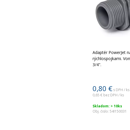
Adaptér PowerJet na
rýchlospojkami. Vonk
3/4".
0,80
€
s DPH / ks
0,65 €
bez DPH / ks
Skladom: > 10ks
Obj. čislo:
54I150031