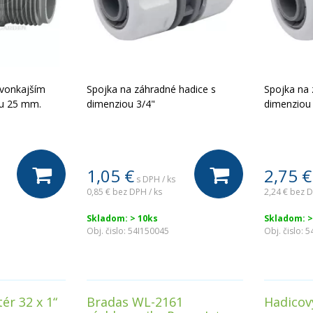
 vonkajším
Spojka na záhradné hadice s
Spojka na 
cu 25 mm.
dimenziou 3/4"
dimenziou
1,05
€
2,75
€
s DPH / ks
0,85 €
bez DPH / ks
2,24 €
bez D
Skladom: > 10ks
Skladom: >
Obj. čislo:
54I150045
Obj. čislo:
5
ér 32 x 1“
Bradas WL-2161
Hadicov