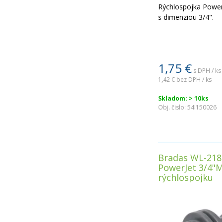
Rýchlospojka Power
s dimenziou 3/4".
1,75
€
s DPH / ks
1,42 €
bez DPH / ks
Skladom: > 10ks
Obj. čislo:
54I150026
Bradas WL-218
PowerJet 3/4"
rýchlospojku