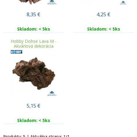
8,35
€
4,25
€
Skladom: < 5ks
Skladom: < 5ks
Hobby Dohse Lava M -
Akváriová dekorácia
5,15
€
Skladom: < 5ks
Produkty:
5
| Aktuálna strana:
1
/
1