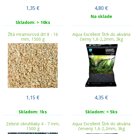
1,35
€
4,80
€
Na sklade
Skladom: > 10ks
Žltá mramorová drť 8 - 16
Aqua Excellent Štrk do akvária
mm, 1500 g
čierny 1,6-2,2mm, 3kg
1,15
€
4,35
€
Skladom: 1ks
Skladom: < 5ks
Zelené okruhliaky 4 - 7 mm,
Aqua Excellent Štrk do akvária
1500 g
červený 1,6-2,2mm, 3kg