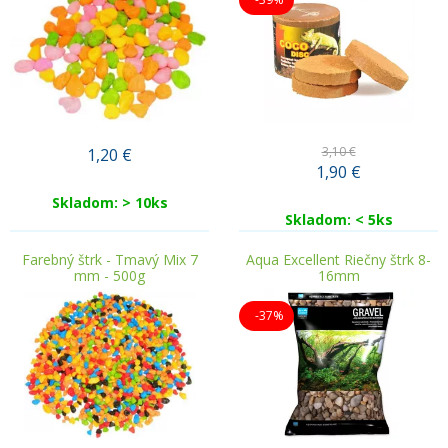
3,10 €
1,20
€
1,90
€
Skladom: > 10ks
Skladom: < 5ks
Farebný štrk - Tmavý Mix 7
Aqua Excellent Riečny štrk 8-
mm - 500g
16mm
-37%