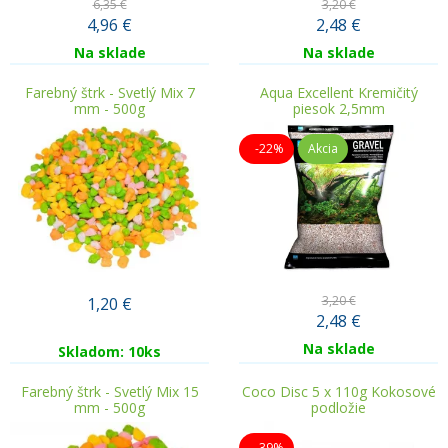
6,35 €
3,20 €
4,96
€
2,48
€
Na sklade
Na sklade
Farebný štrk - Svetlý Mix 7
Aqua Excellent Kremičitý
mm - 500g
piesok 2,5mm
-22%
Akcia
3,20 €
1,20
€
2,48
€
Na sklade
Skladom: 10ks
Farebný štrk - Svetlý Mix 15
Coco Disc 5 x 110g Kokosové
mm - 500g
podložie
-39%