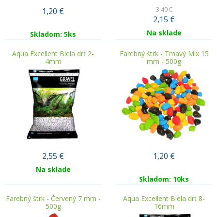
3,40 €
1,20
€
2,15
€
Na sklade
Skladom: 5ks
Aqua Excellent Biela drť 2-
Farebný štrk - Tmavý Mix 15
4mm
mm - 500g
2,55
€
1,20
€
Na sklade
Skladom: 10ks
Farebný štrk - Červený 7 mm -
Aqua Excellent Biela drť 8-
500g
16mm