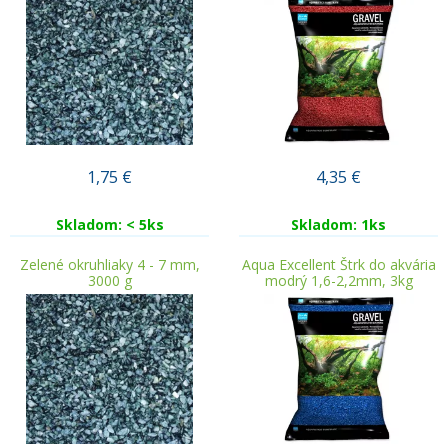
1,75
€
4,35
€
Skladom: < 5ks
Skladom: 1ks
Zelené okruhliaky 4 - 7 mm,
Aqua Excellent Štrk do akvária
3000 g
modrý 1,6-2,2mm, 3kg