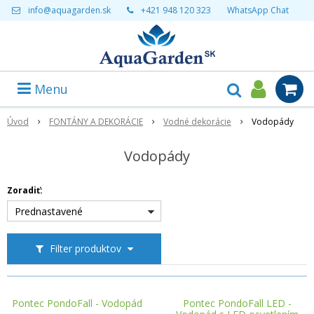
info@aquagarden.sk
+421 948 120 323
WhatsApp Chat
Menu
Úvod
FONTÁNY A DEKORÁCIE
Vodné dekorácie
Vodopády
Vodopády
Zoradiť:
Prednastavené
Filter produktov
Pontec PondoFall - Vodopád
Pontec PondoFall LED -