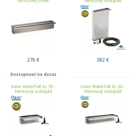
nerezovej ocele
Nerezový vodopád
276
€
382
€
Dostupnosť na dotaz
.
Oase WaterFall XL 30 -
Oase WaterFall XL 60 -
Nerezový vodopád
Nerezový vodopád