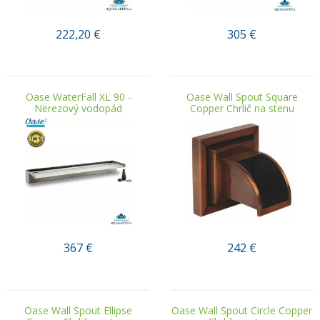
222,20
€
305
€
.
.
Oase WaterFall XL 90 -
Oase Wall Spout Square
Nerezový vodopád
Copper Chrlič na stenu
367
€
242
€
.
.
Oase Wall Spout Ellipse
Oase Wall Spout Circle Copper