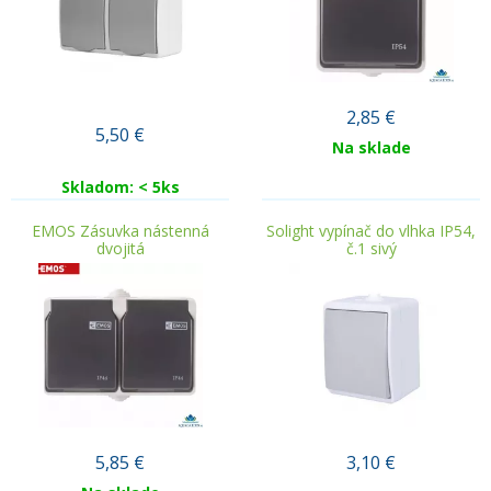
2,85
€
5,50
€
Na sklade
Skladom: < 5ks
EMOS Zásuvka nástenná
Solight vypínač do vlhka IP54,
dvojitá
č.1 sivý
5,85
€
3,10
€