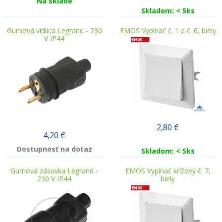
Na sklade
Skladom: < 5ks
Gumová vidlica Legrand - 230
EMOS Vypínač č. 1 a č. 6, biely
V IP44
2,80
€
4,20
€
Dostupnosť na dotaz
Skladom: < 5ks
Gumová zásuvka Legrand -
EMOS Vypínač krížový č. 7,
230 V IP44
biely