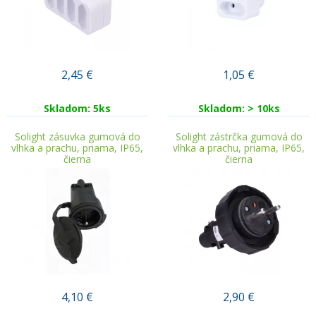
2,45
€
1,05
€
Skladom: 5ks
Skladom: > 10ks
Solight zásuvka gumová do
Solight zástrčka gumová do
vlhka a prachu, priama, IP65,
vlhka a prachu, priama, IP65,
čierna
čierna
4,10
€
2,90
€