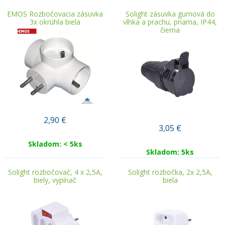
EMOS Rozbočovacia zásuvka
Solight zásuvka gumová do
3x okrúhla biela
vlhka a prachu, priama, IP44,
čierna
2,90
€
3,05
€
Skladom: < 5ks
Skladom: 5ks
Solight rozbočovač, 4 x 2,5A,
Solight rozbočka, 2x 2,5A,
biely, vypínač
biela