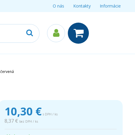
O nás
Kontakty
Informácie
 červená
10,30
€
s DPH / ks
8,37 €
bez DPH / ks