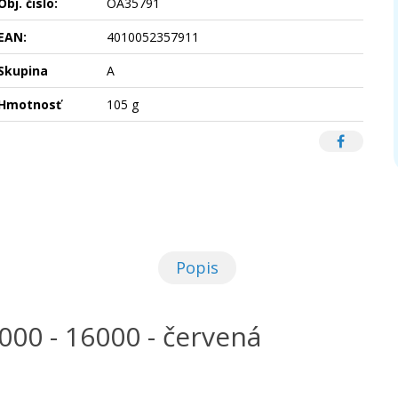
Obj. čislo:
OA35791
EAN:
4010052357911
Skupina
A
Hmotnosť
105 g
Popis
000 - 16000 - červená