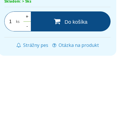
Skladom: > 5ks
+
ks
Do košíka
-
Strážny pes
Otázka na produkt