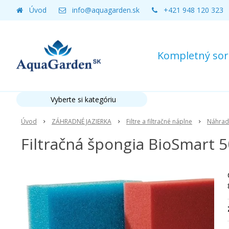
Úvod
info@aquagarden.sk
+421 948 120 323
Kompletný sort
Vyberte si kategóriu
Úvod
ZÁHRADNÉ JAZIERKA
Filtre a filtračné náplne
Náhrad
Filtračná špongia BioSmart 5