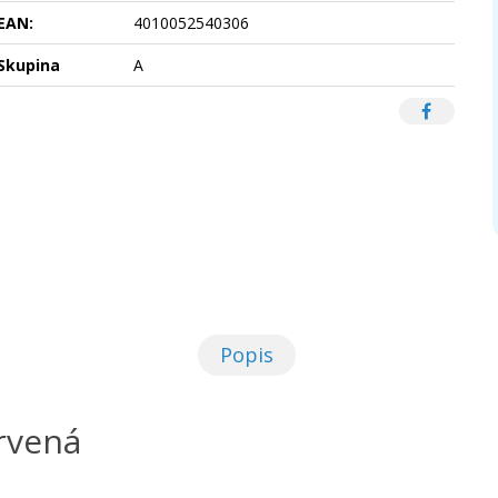
EAN:
4010052540306
Skupina
A
Popis
ervená