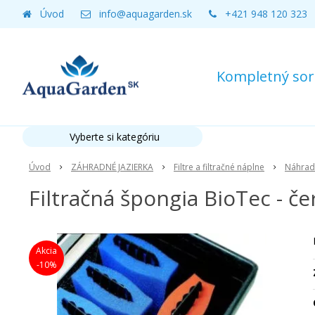
Úvod
info@aquagarden.sk
+421 948 120 323
Kompletný sort
Vyberte si kategóriu
Úvod
ZÁHRADNÉ JAZIERKA
Filtre a filtračné náplne
Náhrad
Filtračná špongia BioTec - č
Akcia
-10%