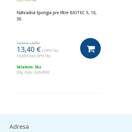
Náhradná špongia pre filtre BIOTEC 5, 10,
30.
14,93 €
s DPH
13,40 €
s DPH / ks
10,89 €
bez DPH / ks
Skladom: 5ks
Obj. čislo:
OA54030
Adresa