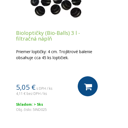
Bioloptičky (Bio-Balls) 3 l -
filtračná náplň
Priemer loptičky: 4 cm. Trojlitrové balenie
obsahuje cca 45 ks loptičiek.
5,05 €
s DPH / ks
4,11 €
bez DPH / ks
Skladom: > 5ks
Obj. čislo:
5IND025