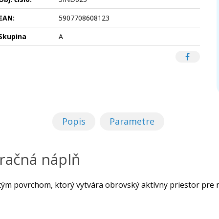
EAN:
5907708608123
Skupina
A
Popis
Parametre
ltračná náplň
itým povrchom, ktorý vytvára obrovský aktívny priestor pre rý