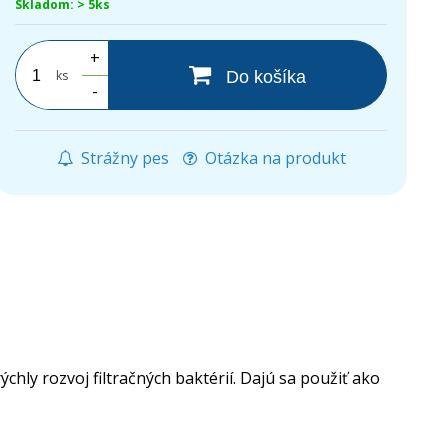
Skladom: > 5ks
+
ks
Do košíka
-
Strážny pes
Otázka na produkt
chly rozvoj filtračných baktérií. Dajú sa použiť ako