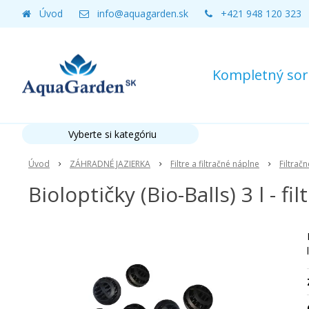
Úvod
info@aquagarden.sk
+421 948 120 323
Kompletný sort
Vyberte si kategóriu
Úvod
ZÁHRADNÉ JAZIERKA
Filtre a filtračné náplne
Filtrač
Bioloptičky (Bio-Balls) 3 l - fi