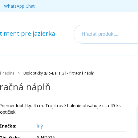
WhatsApp Chat
iment pre jazierka
né náplne
Bioloptičky (Bio-Balls) 3 l - filtračná náplň
ltračná náplň
Priemer loptičky: 4 cm. Trojlitrové balenie obsahuje cca 45 ks
loptičiek.
Značka:
Iný
Obj. čislo:
5IND025