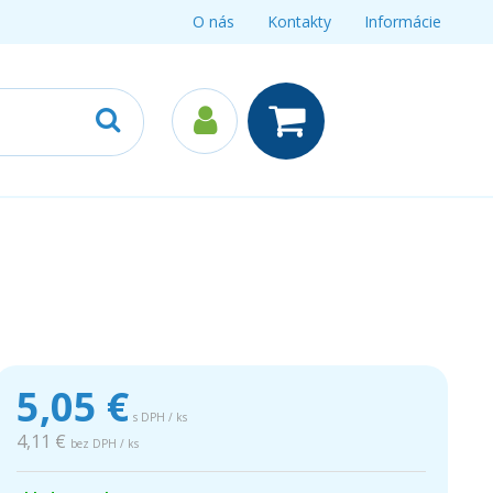
O nás
Kontakty
Informácie
5,05
€
s DPH / ks
4,11 €
bez DPH / ks