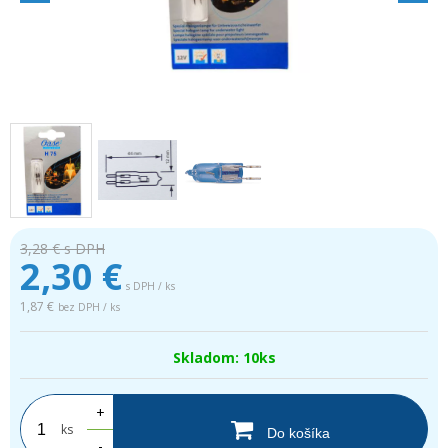
3,28 €
s DPH
2,30
€
s DPH / ks
1,87 €
bez DPH / ks
Skladom: 10ks
+
ks
Do košíka
-