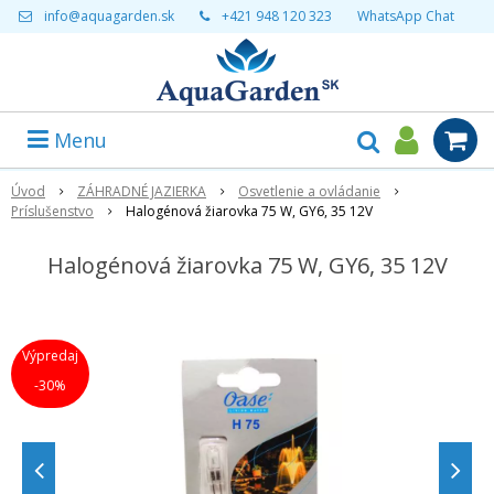
info@aquagarden.sk
+421 948 120 323
WhatsApp Chat
Menu
Úvod
ZÁHRADNÉ JAZIERKA
Osvetlenie a ovládanie
Príslušenstvo
Halogénová žiarovka 75 W, GY6, 35 12V
Halogénová žiarovka 75 W, GY6, 35 12V
Výpredaj
-30%