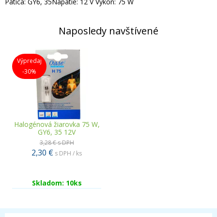
Pätica: GY6, 35Napätie: 12 V Výkon: 75 W
Naposledy navštívené
Výpredaj
-30%
Halogénová žiarovka 75 W,
GY6, 35 12V
3,28 €
s DPH
2,30 €
s DPH / ks
Skladom: 10ks