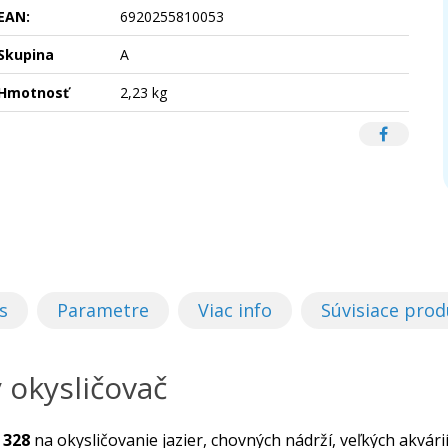
EAN:
6920255810053
Skupina
A
Hmotnosť
2,23 kg
s
Parametre
Viac info
Súvisiace prod
 okysličovač
 328
na okysličovanie jazier, chovných nádrží, veľkých akvárií