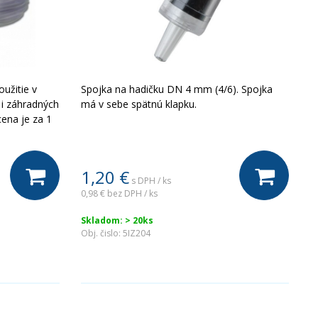
užitie v
Spojka na hadičku DN 4 mm (4/6). Spojka
ke i záhradných
má v sebe spätnú klapku.
ena je za 1
1,20
€
s DPH / ks
0,98 €
bez DPH / ks
Skladom: > 20ks
Obj. čislo:
5IZ204