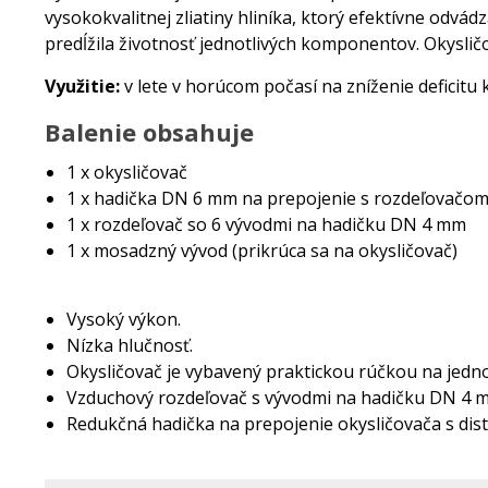
vysokokvalitnej zliatiny hliníka, ktorý efektívne odvádz
predĺžila životnosť jednotlivých komponentov. Okysli
Využitie:
v lete v horúcom počasí na zníženie deficitu 
Balenie obsahuje
1 x okysličovač
1 x hadička DN 6 mm na prepojenie s rozdeľovačo
1 x rozdeľovač so 6 vývodmi na hadičku DN 4 mm
1 x mosadzný vývod (prikrúca sa na okysličovač)
Vysoký výkon.
Nízka hlučnosť.
Okysličovač je vybavený praktickou rúčkou na jedn
Vzduchový rozdeľovač s vývodmi na hadičku DN 4 
Redukčná hadička na prepojenie okysličovača s dis