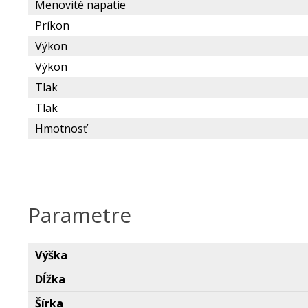
Menovité napätie
Príkon
Výkon
Výkon
Tlak
Tlak
Hmotnosť
Parametre
Výška
Dĺžka
Šírka