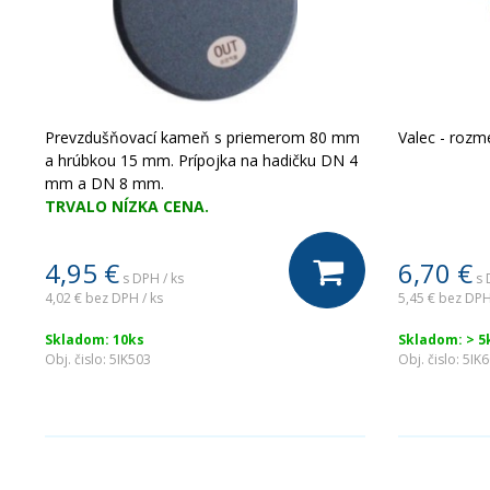
Prevzdušňovací kameň s priemerom 80 mm
Valec - rozme
a hrúbkou 15 mm. Prípojka na hadičku DN 4
mm a DN 8 mm.
TRVALO NÍZKA CENA.
4,95
€
6,70
€
s DPH / ks
s 
4,02 €
bez DPH / ks
5,45 €
bez DPH
Skladom: 10ks
Skladom: > 5
Obj. čislo:
5IK503
Obj. čislo:
5IK