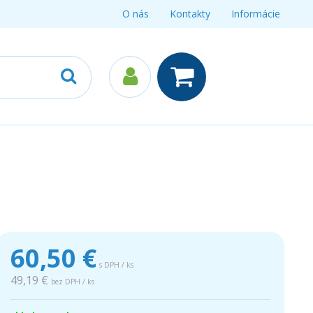
O nás
Kontakty
Informácie
60,50
€
s DPH / ks
49,19 €
bez DPH / ks