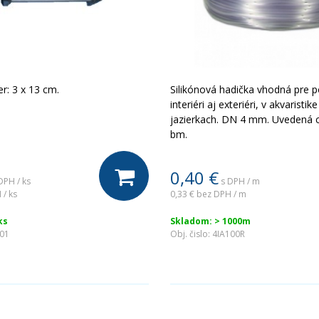
r: 3 x 13 cm.
Silikónová hadička vhodná pre po
interiéri aj exteriéri, v akvaristi
jazierkach. DN 4 mm. Uvedená c
bm.
0,40
€
DPH / ks
s DPH / m
 / ks
0,33 €
bez DPH / m
ks
Skladom: > 1000m
601
Obj. čislo:
4IA100R