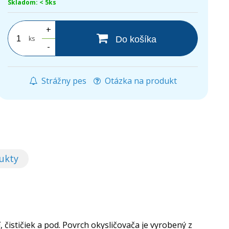
Skladom: < 5ks
+
ks
Do košíka
-
Strážny pes
Otázka na produkt
ukty
, čističiek a pod. Povrch okysličovača je vyrobený z