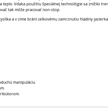
a teplo. Vďaka použitiu špeciálnej technológie sa znížilo tre
čovač tak môže pracovať non-stop.
kyslíka a v zime bráni celkovému zamrznutiu hladiny jazierka
m
oduchú manipuláciu.
mm.
tribútorom.