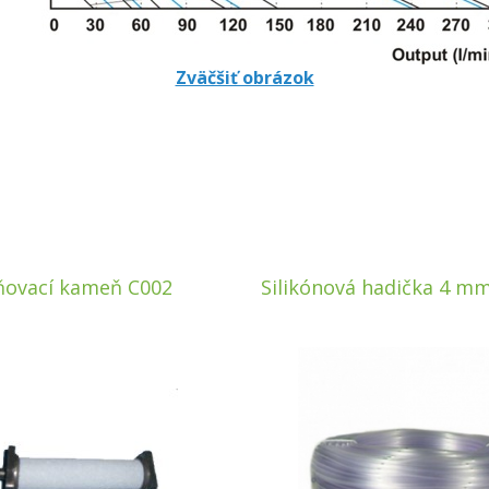
Zväčšiť obrázok
ňovací kameň C002
Silikónová hadička 4 m