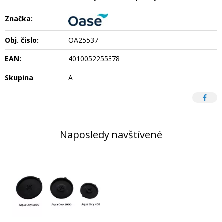
Značka:
Obj. čislo:
OA25537
EAN:
4010052255378
Skupina
A
Naposledy navštívené