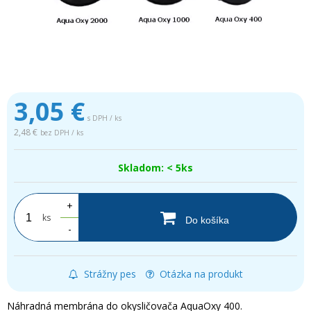
3,05
€
s DPH / ks
2,48 €
bez DPH / ks
Skladom: < 5ks
+
ks
Do košíka
-
Strážny pes
Otázka na produkt
Náhradná membrána do okysličovača AquaOxy 400.