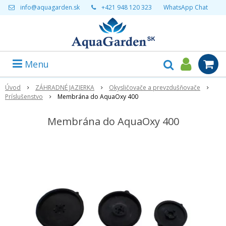
info@aquagarden.sk
+421 948 120 323
WhatsApp Chat
Menu
Úvod
ZÁHRADNÉ JAZIERKA
Okysličovače a prevzdušňovače
Príslušenstvo
Membrána do AquaOxy 400
Membrána do AquaOxy 400