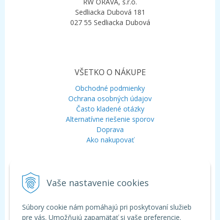
RW ORAVA, s.r.o.
Sedliacka Dubová 181
027 55 Sedliacka Dubová
VŠETKO O NÁKUPE
Obchodné podmienky
Ochrana osobných údajov
Často kladené otázky
Alternatívne riešenie sporov
Doprava
Ako nakupovať
KONTAKT
Vaše nastavenie cookies
Mobil:
+421 948 120 323
E-mail:
info@aquagarden.sk
Chat:
WhatsApp
Súbory cookie nám pomáhajú pri poskytovaní služieb
Chat:
Viber
pre vás. Umožňujú zapamätať si vaše preferencie.