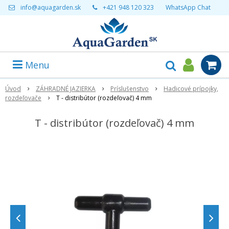
info@aquagarden.sk
+421 948 120 323
WhatsApp Chat
Menu
Úvod
ZÁHRADNÉ JAZIERKA
Príslušenstvo
Hadicové prípojky,
rozdeľovače
T - distribútor (rozdeľovač) 4 mm
T - distribútor (rozdeľovač) 4 mm