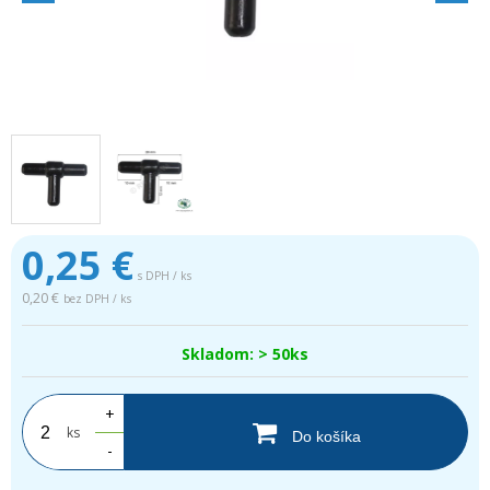
0,25
€
s DPH / ks
0,20 €
bez DPH / ks
Skladom: > 50ks
+
ks
Do košíka
-