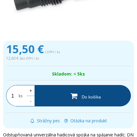
15,50
€
s DPH / ks
12,60 €
bez DPH / ks
Skladom: < 5ks
+
ks
Do košíka
-
Strážny pes
Otázka na produkt
Odstupňovaná univerzálna hadicová spojka na spájanie hadíc: DN