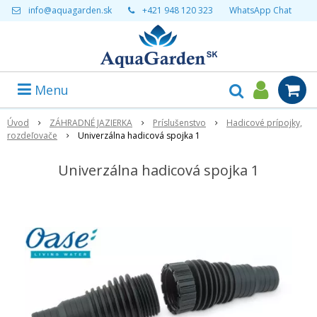
info@aquagarden.sk
+421 948 120 323
WhatsApp Chat
Menu
Úvod
ZÁHRADNÉ JAZIERKA
Príslušenstvo
Hadicové prípojky,
rozdeľovače
Univerzálna hadicová spojka 1
Univerzálna hadicová spojka 1