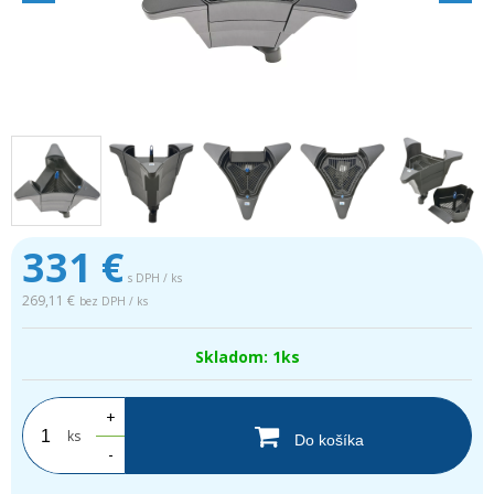
331
€
s DPH / ks
269,11 €
bez DPH / ks
Skladom: 1ks
+
ks
Do košíka
-