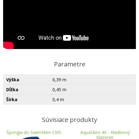
Parametre
Výška
0,39 m
Dĺžka
0,45 m
Šírka
0,4 m
Súvisiace produkty
Špongia do SwimSkim CWS
AquaSkim 40 - Hladinový
Skimmer