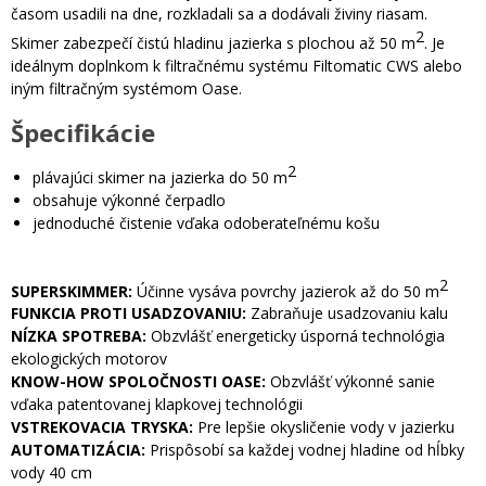
časom usadili na dne, rozkladali sa a dodávali živiny riasam.
2
Skimer zabezpečí čistú hladinu jazierka s plochou až 50 m
. Je
ideálnym doplnkom k filtračnému systému Filtomatic CWS alebo
iným filtračným systémom Oase.
Špecifikácie
2
plávajúci skimer na jazierka do 50 m
obsahuje výkonné čerpadlo
jednoduché čistenie vďaka odoberateľnému košu
2
SUPERSKIMMER:
Účinne vysáva povrchy jazierok až do 50 m
FUNKCIA PROTI USADZOVANIU:
Zabraňuje usadzovaniu kalu
NÍZKA SPOTREBA:
Obzvlášť energeticky úsporná technológia
ekologických motorov
KNOW-HOW SPOLOČNOSTI OASE:
Obzvlášť výkonné sanie
vďaka patentovanej klapkovej technológii
VSTREKOVACIA TRYSKA:
Pre lepšie okysličenie vody v jazierku
AUTOMATIZÁCIA:
Prispôsobí sa každej vodnej hladine od hĺbky
vody 40 cm