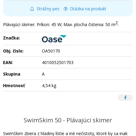
Strážny pes
Otázka na produkt
2
Plávajúci skimer. Príkon: 45 W; Max. plocha čistenia: 50 m
.
Značka:
Obj. čislo:
OA50170
EAN:
4010052501703
Skupina
A
Hmotnosť
4,54 kg
SwimSkim 50 - Plávajúci skimer
SwimSkim zbiera z hladiny lístie a iné nečistoty, ktoré by sa inak