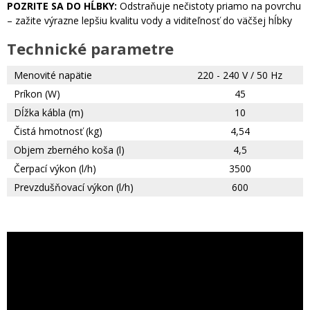
POZRITE SA DO HĹBKY:
Odstraňuje nečistoty priamo na povrchu
– zažite výrazne lepšiu kvalitu vody a viditeľnosť do väčšej hĺbky
Technické parametre
Menovité napätie
220 - 240 V / 50 Hz
Príkon (W)
45
Dĺžka kábla (m)
10
Čistá hmotnosť (kg)
4,54
Objem zberného koša (l)
4,5
Čerpací výkon (l/h)
3500
Prevzdušňovací výkon (l/h)
600