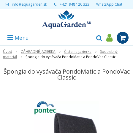
info@aquagarden.sk
+421 948 120 323
WhatsApp Chat
Menu
Úvod
ZÁHRADNÉ JAZIERKA
Čistenie jazierka
Spotrebný
materiál
Špongia do vysávača PondoMatic a PondoVac Classic
Špongia do vysávača PondoMatic a PondoVac
Classic