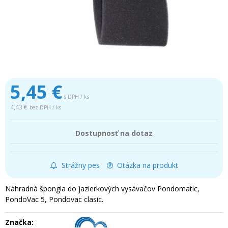
5,45
€
s DPH / ks
4,43 €
bez DPH / ks
Dostupnosť na dotaz
Strážny pes
Otázka na produkt
Náhradná špongia do jazierkových vysávačov Pondomatic,
PondoVac 5, Pondovac clasic.
Značka: