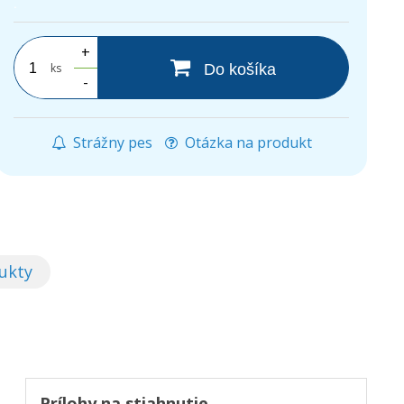
.
+
ks
Do košíka
-
Strážny pes
Otázka na produkt
ukty
Prílohy na stiahnutie