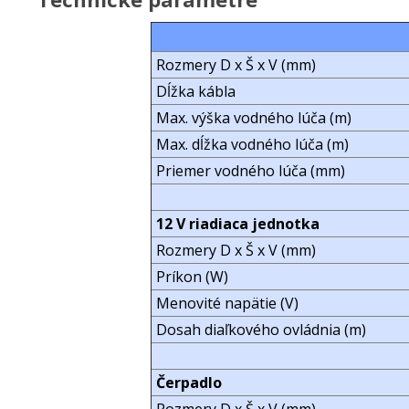
Rozmery D x Š x V (mm)
Dĺžka kábla
Max. výška vodného lúča (m)
Max. dĺžka vodného lúča (m)
Priemer vodného lúča (mm)
12 V riadiaca jednotka
Rozmery D x Š x V (mm)
Príkon (W)
Menovité napätie (V)
Dosah diaľkového ovládnia (m)
Čerpadlo