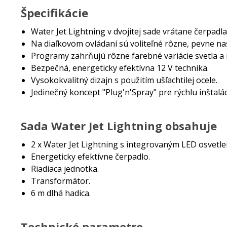
Špecifikácie
Water Jet Lightning v dvojitej sade vrátane čerpadla
Na diaľkovom ovládaní sú voliteľné rôzne, pevne n
Programy zahrňujú rôzne farebné variácie svetla a 
Bezpečná, energeticky efektívna 12 V technika.
Vysokokvalitný dizajn s použitím ušľachtilej ocele.
Jedinečný koncept "Plug'n'Spray" pre rýchlu inštalác
Sada Water Jet Lightning obsahuje
2 x Water Jet Lightning s integrovaným LED osvetle
Energeticky efektívne čerpadlo.
Riadiaca jednotka.
Transformátor.
6 m dlhá hadica.
Technické parametre