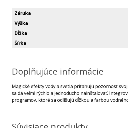
Záruka
Výška
Dĺžka
Šírka
Doplňujúce informácie
Magické efekty vody a svetla priťahujú pozornosť svo
sa dá veľmi rýchlo a jednoducho nainštalovať. Integr
programov, ktoré sa odlišujú dĺžkou a farbou vodného
Súvisiace produkty