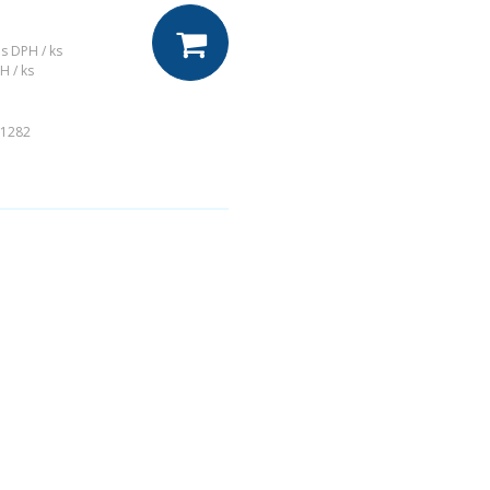
s DPH / ks
H / ks
1282