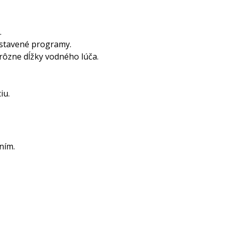
.
astavené programy.
rôzne dĺžky vodného lúča.
iu.
ním.