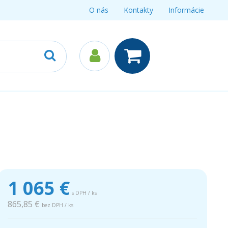
O nás
Kontakty
Informácie
1 065
€
s DPH / ks
865,85 €
bez DPH / ks