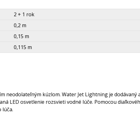
2 + 1 rok
0,2 m
0,15 m
0,115 m
jím neodolateľným kúzlom. Water Jet Lightning je dodávaný 
ovaná LED osvetlenie rozsvieti vodné lúče. Pomocou diaľkov
 lúča.