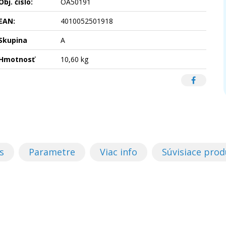
Obj. čislo:
OA50191
EAN:
4010052501918
Skupina
A
Hmotnosť
10,60 kg
s
Parametre
Viac info
Súvisiace prod