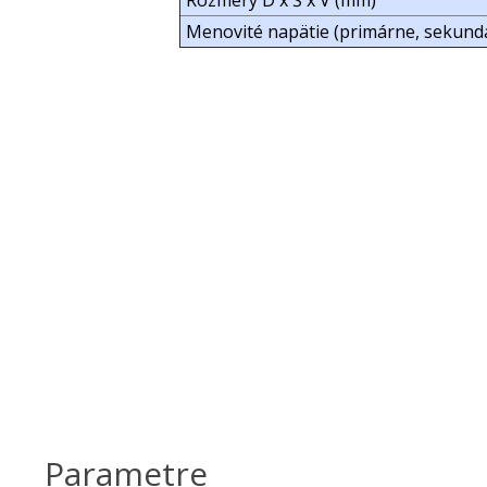
Rozmery D x Š x V (mm)
Menovité napätie (primárne, sekund
Parametre