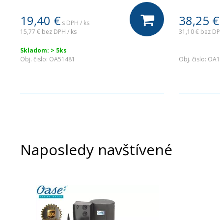
19,40
€
38,25
€
s DPH / ks
15,77 €
bez DPH / ks
31,10 €
bez DP
Skladom: > 5ks
.
Obj. čislo:
OA51481
Obj. čislo:
OA1
Naposledy navštívené