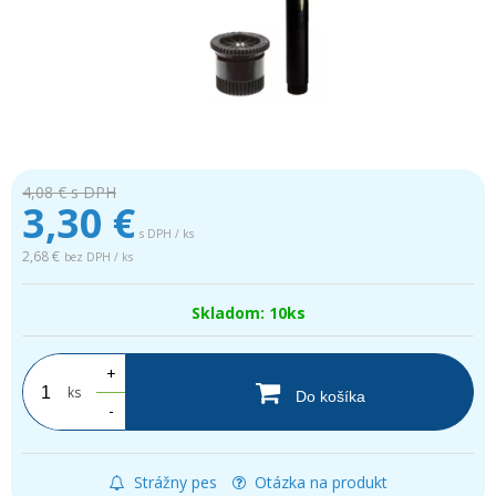
4,08 €
s DPH
3,30
€
s DPH / ks
2,68 €
bez DPH / ks
Skladom: 10ks
+
ks
Do košíka
-
Strážny pes
Otázka na produkt