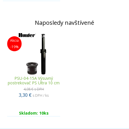
Naposledy navštívené
Akcia
-19%
PSU-04-15A Výsuvný
postrekovač PS Ultra 10 cm
4,08 €
s DPH
3,30 €
s DPH / ks
Skladom: 10ks