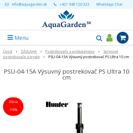
info@aquagarden.sk
+421 948 120 323
WhatsApp Chat
Menu
Úvod
ZÁVLAHA
Postrekovače a príslušenstvo
Sprejové
postrekovače a trysky
PSU-04-15A Výsuvný postrekovač PS Ultra 10 cm
PSU-04-15A Výsuvný postrekovač PS Ultra 10
cm
Akcia
-19%