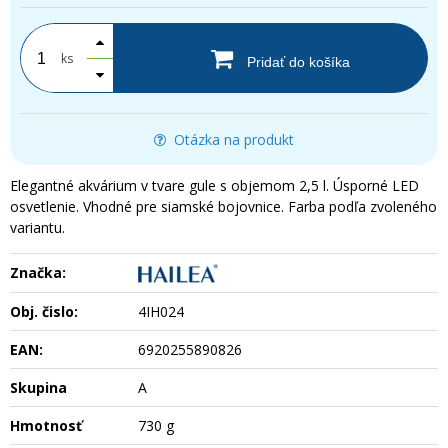
ks
Pridať do košíka
Otázka na produkt
Elegantné akvárium v tvare gule s objemom 2,5 l. Úsporné LED
osvetlenie. Vhodné pre siamské bojovnice. Farba podľa zvoleného
variantu.
Značka:
Obj. čislo:
4IH024
EAN:
6920255890826
Skupina
A
Hmotnosť
730 g