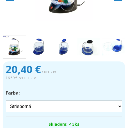
20,40
€
s DPH / ks
16,59 €
bez DPH / ks
Farba:
Skladom: < 5ks