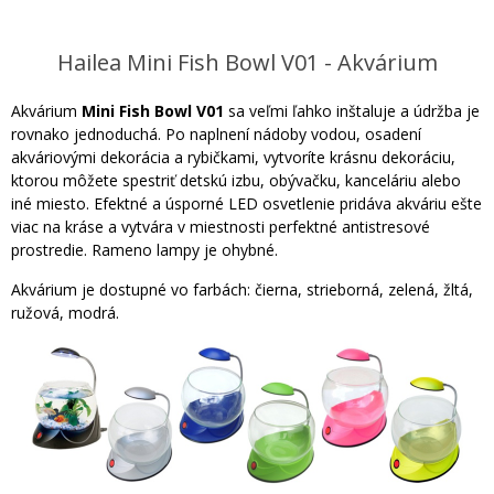
Hailea Mini Fish Bowl V01 - Akvárium
Akvárium
Mini Fish Bowl V01
sa veľmi ľahko inštaluje a údržba je
rovnako jednoduchá. Po naplnení nádoby vodou, osadení
akváriovými dekorácia a rybičkami, vytvoríte krásnu dekoráciu,
ktorou môžete spestriť detskú izbu, obývačku, kanceláriu alebo
iné miesto. Efektné a úsporné LED osvetlenie pridáva akváriu ešte
viac na kráse a vytvára v miestnosti perfektné antistresové
prostredie. Rameno lampy je ohybné.
Akvárium je dostupné vo farbách: čierna, strieborná, zelená, žltá,
ružová, modrá.