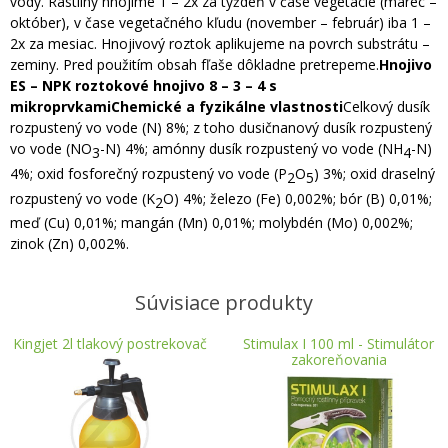
vody. Rastliny hnojíme 1 – 2x za týždeň v čase vegetácie (marec –
október), v čase vegetačného kľudu (november – február) iba 1 –
2x za mesiac. Hnojivový roztok aplikujeme na povrch substrátu –
zeminy. Pred použitím obsah fľaše dôkladne pretrepeme.
Hnojivo
ES – NPK roztokové hnojivo 8 – 3 – 4 s
mikroprvkamiChemické a fyzikálne vlastnosti
Celkový dusík
rozpustený vo vode (N) 8%; z toho dusičnanový dusík rozpustený
vo vode (NO
-N) 4%; amónny dusík rozpustený vo vode (NH
-N)
3
4
4%; oxid fosforečný rozpustený vo vode (P
O
) 3%; oxid draselný
2
5
rozpustený vo vode (K
O) 4%; železo (Fe) 0,002%; bór (B) 0,01%;
2
meď (Cu) 0,01%; mangán (Mn) 0,01%; molybdén (Mo) 0,002%;
zinok (Zn) 0,002%.
Súvisiace produkty
Kingjet 2l tlakový postrekovač
Stimulax I 100 ml - Stimulátor
zakoreňovania