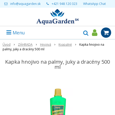
info@aquagarden.sk
+421 948 120 323
WhatsApp Chat
Menu
Úvod
ZÁHRADA
Hnojivá
Kvapalné
Kapka hnojivo na
palmy, juky a dracény 500 ml
Kapka hnojivo na palmy, juky a dracény 500
ml