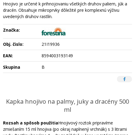
Hnojivo je určené k prihnojovaniu všetkých druhov paliem, júk a
dracén. Obsahuje mikroprvky dôležité pre komplexnú výživu
uvedených druhov rastlín.
Značka:
Obj. čislo:
21I19936
EAN:
8594003193149
Skupina
B
Kapka hnojivo na palmy, juky a dracény 500
ml
Rozsah a spôsob použitia
Hnojivový roztok pripravíme
zmiešaním 15 ml hnojiva (po okraj naplnený vrchnák) s 3 litrami