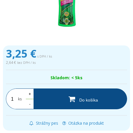
3,25
€
s DPH / ks
2,64 €
bez DPH / ks
Skladom: < 5ks
+
ks
Do košíka
-
Strážny pes
Otázka na produkt