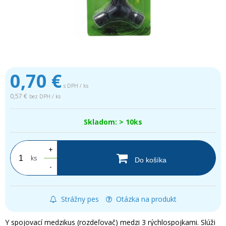
0,70
€
s DPH / ks
0,57 €
bez DPH / ks
Skladom: > 10ks
+
ks
Do košíka
-
Strážny pes
Otázka na produkt
Y spojovací medzikus (rozdeľovač) medzi 3 rýchlospojkami. Slúži