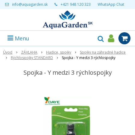
info@aquagarden.sk
+421 948 120 323
WhatsApp Chat
Menu
Úvod
ZÁVLAHA
Hadice, spojky
Spojky na záhradné hadice
Rýchlospojky STANDARD
Spojka - Y medzi 3 rýchlospojky
Spojka - Y medzi 3 rýchlospojky