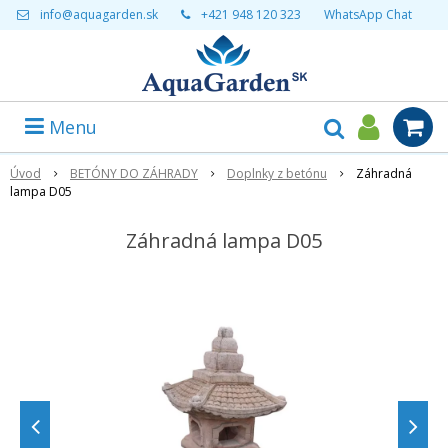
info@aquagarden.sk
+421 948 120 323
WhatsApp Chat
Menu
Úvod
BETÓNY DO ZÁHRADY
Doplnky z betónu
Záhradná
lampa D05
Záhradná lampa D05