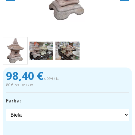
98,40
€
s DPH / ks
80 €
bez DPH / ks
Farba:
.