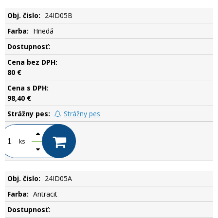
24ID05B
Hnedá
.
80 €
98,40 €
Strážny pes
ks
24ID05A
Antracit
.