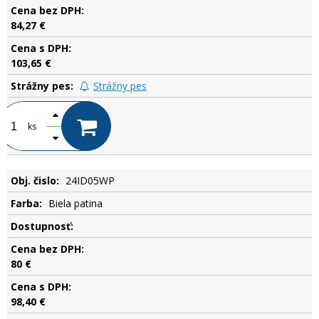
84,27 €
103,65 €
Strážny pes
ks
24ID05WP
Biela patina
.
80 €
98,40 €