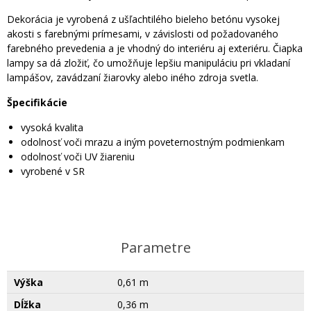
Dekorácia je vyrobená z ušľachtilého bieleho betónu vysokej
akosti s farebnými prímesami, v závislosti od požadovaného
farebného prevedenia a je vhodný do interiéru aj exteriéru. Čiapka
lampy sa dá zložiť, čo umožňuje lepšiu manipuláciu pri vkladaní
lampášov, zavádzaní žiarovky alebo iného zdroja svetla.
Špecifikácie
vysoká kvalita
odolnosť voči mrazu a iným poveternostným podmienkam
odolnosť voči UV žiareniu
vyrobené v SR
Parametre
Výška
0,61 m
Dĺžka
0,36 m