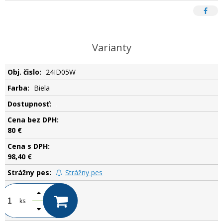
Varianty
24ID05W
Biela
.
80 €
98,40 €
Strážny pes
ks