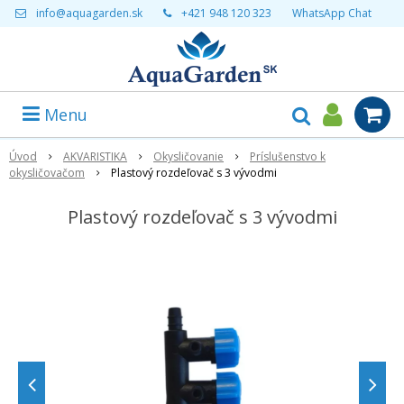
info@aquagarden.sk
+421 948 120 323
WhatsApp Chat
Menu
Úvod
AKVARISTIKA
Okysličovanie
Príslušenstvo k
okysličovačom
Plastový rozdeľovač s 3 vývodmi
Plastový rozdeľovač s 3 vývodmi