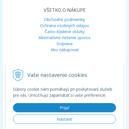
VŠETKO O NÁKUPE
Obchodné podmienky
Ochrana osobných údajov
Často kladené otázky
Alternatívne riešenie sporov
Doprava
Ako nakupovať
KONTAKT
Vaše nastavenie cookies
Mobil:
+421 948 120 323
E-mail:
info@aquagarden.sk
Chat:
WhatsApp
Súbory cookie nám pomáhajú pri poskytovaní služieb
Chat:
Viber
pre vás. Umožňujú zapamätať si vaše preferencie.
Prijať
Nastaviť
© 2026 Aquagarden - široká ponuka produktov pre záhradné a kúpacie
jazierka