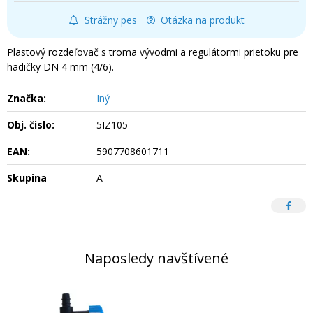
Strážny pes
Otázka na produkt
Plastový rozdeľovač s troma vývodmi a regulátormi prietoku pre
hadičky DN 4 mm (4/6).
Značka:
Iný
Obj. čislo:
5IZ105
EAN:
5907708601711
Skupina
A
Naposledy navštívené