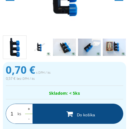
0,70
€
s DPH / ks
0,57 €
bez DPH / ks
Skladom: < 5ks
+
ks
Do košíka
-