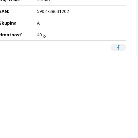
EAN:
5902738631202
Skupina
A
Hmotnosť
40 g