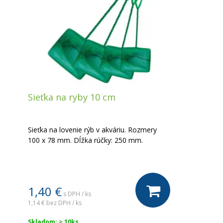
Sieťka na ryby 10 cm
Sieťka na lovenie rýb v akváriu. Rozmery
100 x 78 mm. Dĺžka rúčky: 250 mm.
1,40 €
s DPH / ks
1,14 €
bez DPH / ks
Skladom: > 10ks