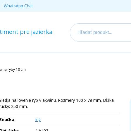
WhatsApp Chat
iment pre jazierka
ka na ryby 10 cm
Sieťka na lovenie rýb v akváriu. Rozmery 100 x 78 mm. Dĺžka
rúčky: 250 mm.
Značka:
Iný
Obj. čislo:
4IA402