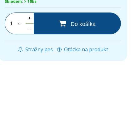
Skladom: > 10ks
+
ks
Do košíka
-
Strážny pes
Otázka na produkt