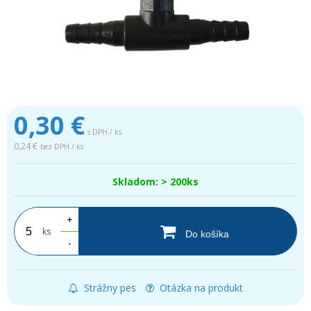
0,30
€
s DPH / ks
0,24 €
bez DPH / ks
Skladom: > 200ks
+
ks
Do košíka
-
Strážny pes
Otázka na produkt