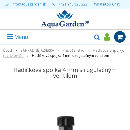
info@aquagarden.sk
+421 948 120 323
WhatsApp Chat
Menu
Úvod
ZÁHRADNÉ JAZIERKA
Príslušenstvo
Hadicové prípojky,
rozdeľovače
Hadičková spojka 4 mm s regulačným ventilom
Hadičková spojka 4 mm s regulačným
ventilom