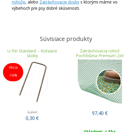
rohože
, alebo
Zatrávňovacie dosky
s ktorými máme vo
výbehoch pre psy dobré skúsenosti.
Súvisiace produkty
U-Pin Standard – Kotviace
Zatrávňovacia rohož
skoby
Pochôdzna Premium 2x5
Akcia
-16%
0,36 €
97,40
€
0,30
€
Skladom: < 5ks