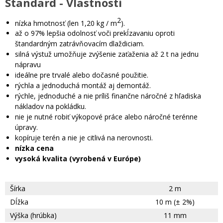
Standard - Vlastnosti
2
nízka hmotnosť (len 1,20 kg / m
).
až o 97% lepšia odolnosť voči prekĺzavaniu oproti
štandardným zatrávňovacím dlaždiciam.
silná výstuž umožňuje zvýšenie zaťaženia až 2 t na jednu
nápravu
ideálne pre trvalé alebo dočasné použitie.
rýchla a jednoduchá montáž aj demontáž.
rýchle, jednoduché a nie príliš finančne náročné z hľadiska
nákladov na pokládku.
nie je nutné robiť výkopové práce alebo náročné terénne
úpravy.
kopíruje terén a nie je citlivá na nerovnosti.
nízka cena
vysoká kvalita (vyrobená v Európe)
Šírka
2 m
Dĺžka
10 m (± 2%)
Výška (hrúbka)
11 mm