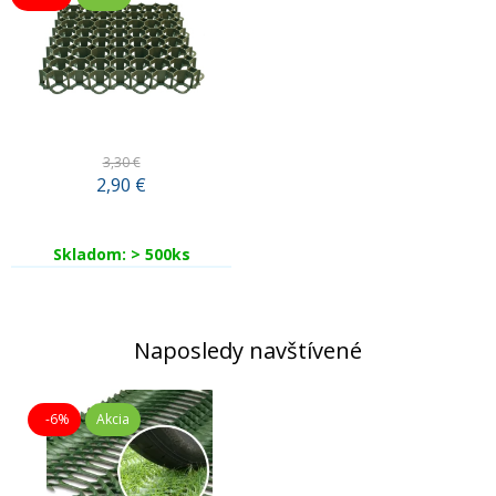
3,30 €
2,90
€
Skladom: > 500ks
Naposledy navštívené
-6%
Akcia