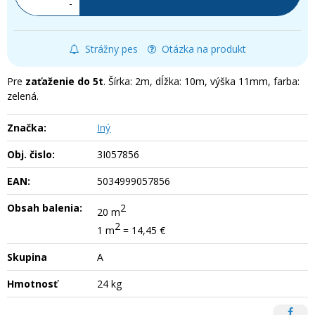
-
Strážny pes
Otázka na produkt
Pre
zaťaženie do 5t
. Šírka: 2m, dĺžka: 10m, výška 11mm, farba:
zelená.
Značka:
Iný
Obj. čislo:
3I057856
EAN:
5034999057856
Obsah balenia:
2
20 m
2
1 m
= 14,45 €
Skupina
A
Hmotnosť
24 kg