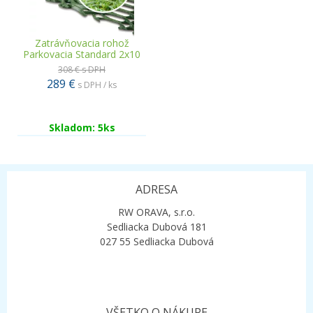
Zatrávňovacia rohož
Parkovacia Standard 2x10
308 €
s DPH
289 €
s DPH / ks
Skladom: 5ks
ADRESA
RW ORAVA, s.r.o.
Sedliacka Dubová 181
027 55 Sedliacka Dubová
VŠETKO O NÁKUPE