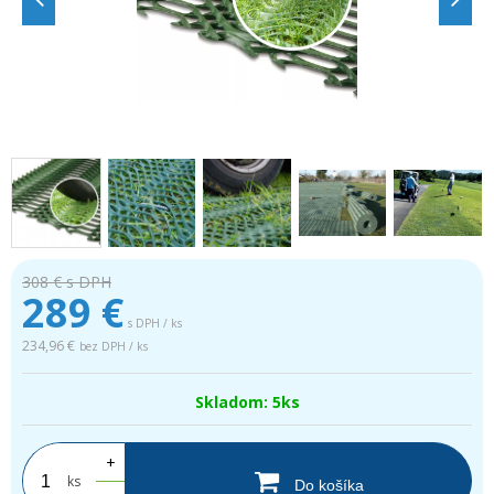
308 €
s DPH
289
€
s DPH / ks
234,96 €
bez DPH / ks
Skladom: 5ks
+
ks
Do košíka