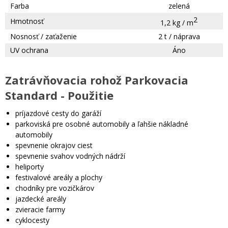
Farba
zelená
2
Hmotnosť
1,2 kg / m
Nosnosť / zaťaženie
2 t / náprava
UV ochrana
Áno
Zatrávňovacia rohož Parkovacia
Standard - Použitie
príjazdové cesty do garáží
parkoviská pre osobné automobily a ľahšie nákladné
automobily
spevnenie okrajov ciest
spevnenie svahov vodných nádrží
heliporty
festivalové areály a plochy
chodníky pre vozičkárov
jazdecké areály
zvieracie farmy
cyklocesty