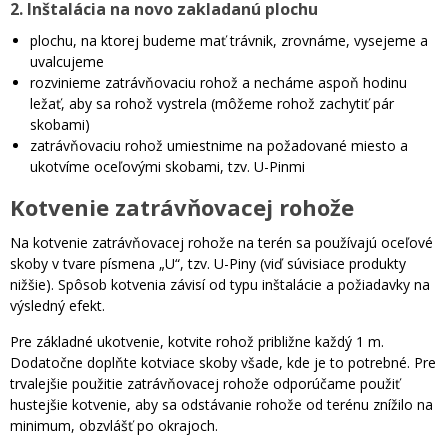
2. Inštalácia na novo zakladanú plochu
plochu, na ktorej budeme mať trávnik, zrovnáme, vysejeme a
uvalcujeme
rozvinieme zatrávňovaciu rohož a necháme aspoň hodinu
ležať, aby sa rohož vystrela (môžeme rohož zachytiť pár
skobami)
zatrávňovaciu rohož umiestnime na požadované miesto a
ukotvíme oceľovými skobami, tzv. U-Pinmi
Kotvenie zatrávňovacej rohože
Na kotvenie zatrávňovacej rohože na terén sa používajú oceľové
skoby v tvare písmena „U“, tzv. U-Piny (viď súvisiace produkty
nižšie). Spôsob kotvenia závisí od typu inštalácie a požiadavky na
výsledný efekt.
Pre základné ukotvenie, kotvite rohož približne každý 1 m.
Dodatočne doplňte kotviace skoby všade, kde je to potrebné. Pre
trvalejšie použitie zatrávňovacej rohože odporúčame použiť
hustejšie kotvenie, aby sa odstávanie rohože od terénu znížilo na
minimum, obzvlášť po okrajoch.