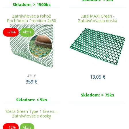
Skladom: > 1500ks
Zatrávňovacia rohož
Eura MAXI Green -
Pochôdzna Premium 2x30
Zatrávňovacia doska
Bestseller
-24%
Akcia
471 €
13,05
€
359
€
Skladom: > 75ks
Skladom: < 5ks
Stella Green Type 1 Green –
Zatrávňovacie dosky
-12%
Akcia