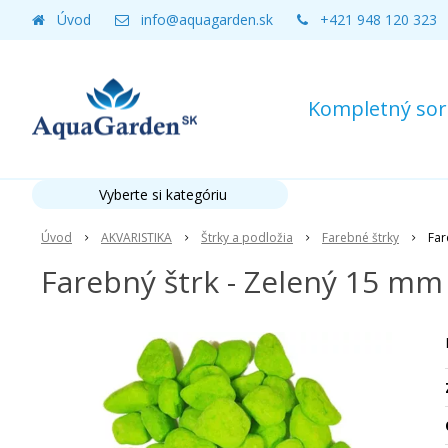
Úvod
info@aquagarden.sk
+421 948 120 323
Kompletný sort
Vyberte si kategóriu
Úvod
AKVARISTIKA
Štrky a podložia
Farebné štrky
Far
Farebný štrk - Zelený 15 mm