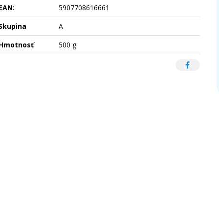
EAN:
5907708616661
Skupina
A
Hmotnosť
500 g