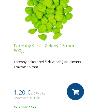
Farebný štrk - Zelený 15 mm -
500g
Farebný dekoračný štrk vhodný do akvária.
Frakcia: 15 mm.
1,20 €
s DPH / ks
0,98 €
bez DPH / ks
Skladom: 10ks