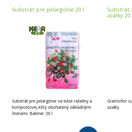
Substrát pre pelargónie 20 l
Substrát
azalky 20 
Substrát pre pelargónie na báze rašeliny a
Gramoflor su
kompostovej kôry obohatený základnými
azalky.
živinami. Balenie: 20 l