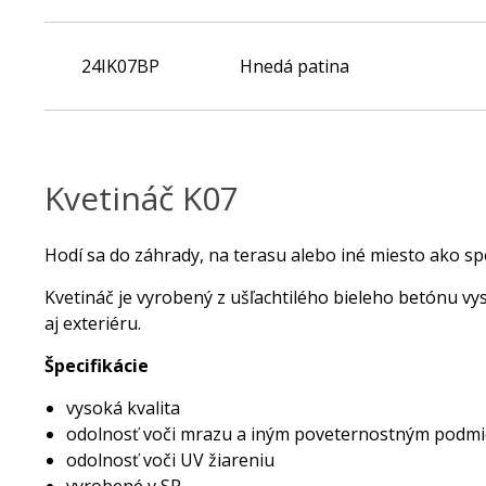
24IK07BP
Hnedá patina
.
Kvetináč K07
Hodí sa do záhrady, na terasu alebo iné miesto ako sp
Kvetináč je vyrobený z ušľachtilého bieleho betónu vy
aj exteriéru.
Špecifikácie
vysoká kvalita
odolnosť voči mrazu a iným poveternostným podm
odolnosť voči UV žiareniu