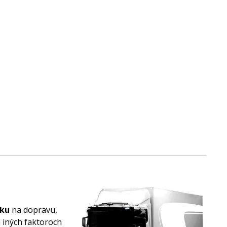
uku
na dopravu,
a iných faktoroch