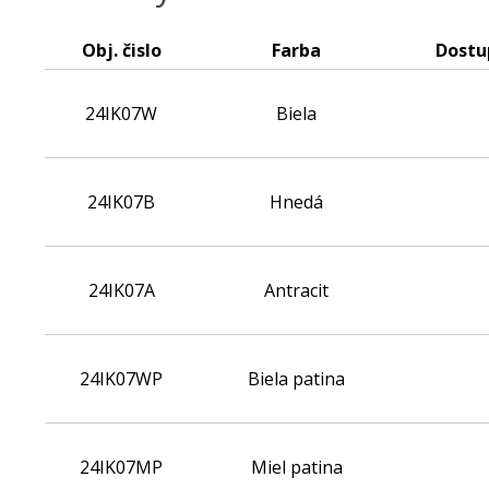
Obj. čislo
Farba
Dostu
24IK07W
Biela
.
24IK07B
Hnedá
.
24IK07A
Antracit
.
24IK07WP
Biela patina
.
24IK07MP
Miel patina
.