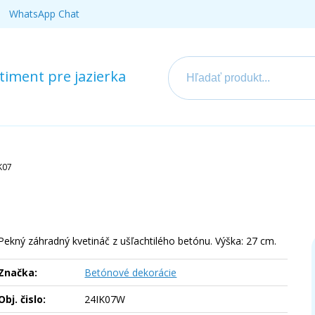
WhatsApp Chat
iment pre jazierka
K07
Pekný záhradný kvetináč z ušľachtilého betónu. Výška: 27 cm.
Značka:
Betónové dekorácie
Obj. čislo:
24IK07W