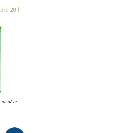
era 20 l
t na báze