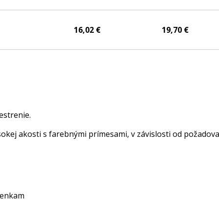
16,02 €
19,70 €
estrenie.
sokej akosti s farebnými prímesami, v závislosti od požado
ienkam