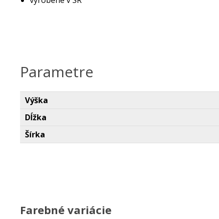
vyrobené v SR
Parametre
Výška
Dĺžka
Šírka
Farebné variácie