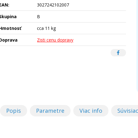
EAN:
3027242102007
Skupina
B
Hmotnosť
cca 11 kg
Doprava
Zisti cenu dopravy
Popis
Parametre
Viac info
Súvisia