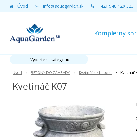
Úvod
info@aquagarden.sk
+421 948 120 323
Kompletný sort
Vyberte si kategóriu
Úvod
BETÓNY DO ZÁHRADY
Kvetináče z betónu
Kvetináč 
Kvetináč K07