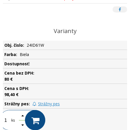
Varianty
24ID61W
Biela
.
80 €
98,40 €
Strážny pes
ks