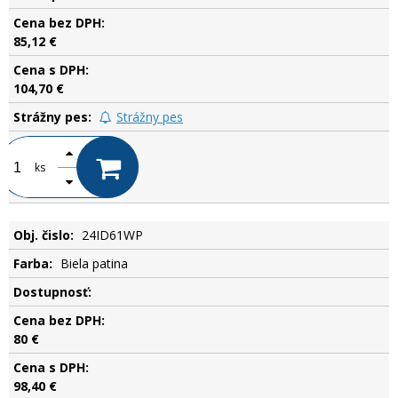
85,12 €
104,70 €
Strážny pes
ks
24ID61WP
Biela patina
.
80 €
98,40 €