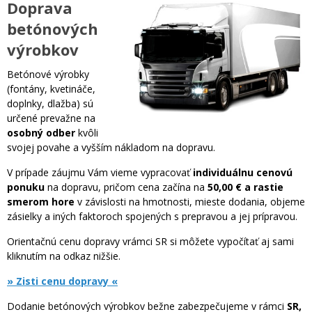
Doprava
betónových
výrobkov
Betónové výrobky
(fontány, kvetináče,
doplnky, dlažba) sú
určené prevažne na
osobný odber
kvôli
svojej povahe a vyšším nákladom na dopravu.
V prípade záujmu Vám vieme vypracovať
individuálnu cenovú
ponuku
na dopravu, pričom cena začína na
50,00 € a rastie
smerom hore
v závislosti na hmotnosti, mieste dodania, objeme
zásielky a iných faktoroch spojených s prepravou a jej prípravou.
Orientačnú cenu dopravy vrámci SR si môžete vypočítať aj sami
kliknutím na odkaz nižšie.
» Zisti cenu dopravy «
Dodanie betónových výrobkov bežne zabezpečujeme v rámci
SR,