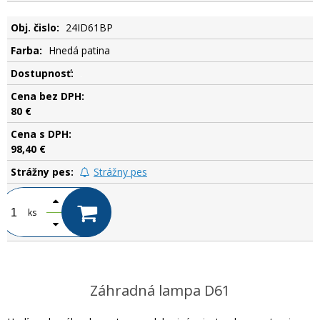
24ID61BP
Hnedá patina
.
80 €
98,40 €
Strážny pes
ks
Záhradná lampa D61