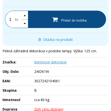
.
ks
Pridať do košíka
Otázka na produkt
Pekná záhradná dekorácia v podobe lampy. Výška: 125 cm.
Značka:
Betónové dekorácie
Obj. čislo:
24ID61W
EAN:
3027242104061
Skupina
B
Hmotnosť
cca 80 kg
Doprava
Zisti cenu dopravy