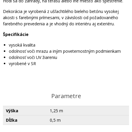
Hodí sa do záhrady, na terasu alebo iné miesto ako spestrenie.
Dekorácia je vyrobená z ušľachtilého bieleho betónu vysokej
akosti s farebnými prímesami, v závislosti od požadovaného
farebného prevedenia a je vhodný do interiéru aj exteriéru.
Špecifikácie
vysoká kvalita
odolnosť voči mrazu a iným poveternostným podmienkam
odolnosť voči UV žiareniu
vyrobené v SR
Parametre
Výška
1,25 m
Dĺžka
0,5 m