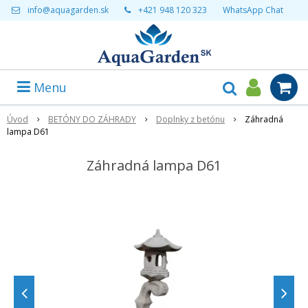
info@aquagarden.sk
+421 948 120 323
WhatsApp Chat
Menu
Úvod
BETÓNY DO ZÁHRADY
Doplnky z betónu
Záhradná
lampa D61
Záhradná lampa D61