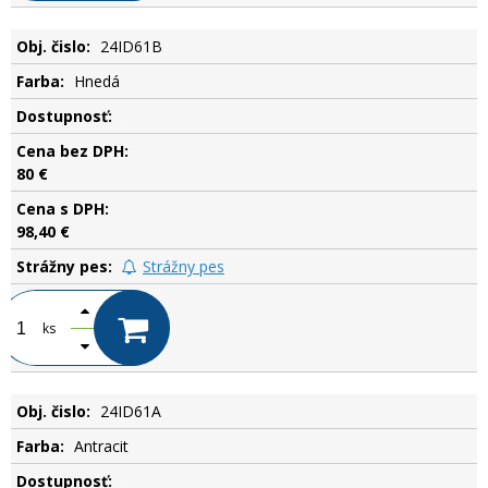
24ID61B
Hnedá
.
80 €
98,40 €
Strážny pes
ks
24ID61A
Antracit
.