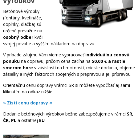
výrobkov
Betónové výrobky
(fontány, kvetináče,
doplnky, dlažba) sú
určené prevažne na
osobný odber
kvôli
svojej povahe a vyšším nákladom na dopravu.
V prípade záujmu Vám vieme vypracovať
individuálnu cenovú
ponuku
na dopravu, pričom cena začína na
50,00 € a rastie
smerom hore
v závislosti na hmotnosti, mieste dodania, objeme
zásielky a iných faktoroch spojených s prepravou a jej prípravou.
Orientačnú cenu dopravy vrámci SR si môžete vypočítať aj sami
kliknutím na odkaz nižšie.
» Zisti cenu dopravy «
Dodanie betónových výrobkov bežne zabezpečujeme v rámci
SR,
ČR, PL
a ostatnej
EU
.