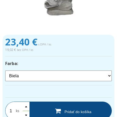
23,40
€
s DPH / ks
19,02 €
bez DPH / ks
Farba:
.
ks
Pridať do košíka