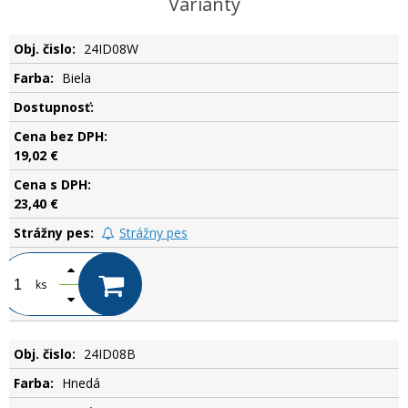
Varianty
24ID08W
Biela
.
19,02 €
23,40 €
Strážny pes
ks
24ID08B
Hnedá