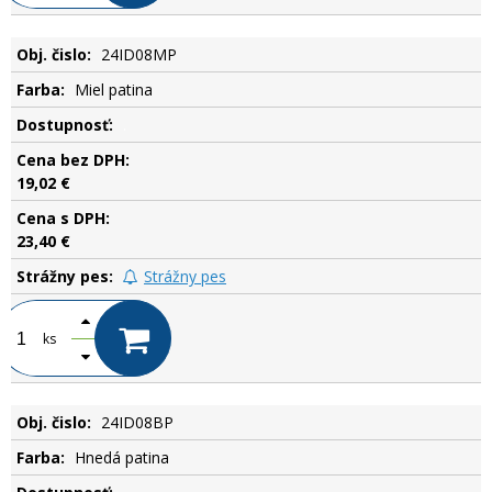
24ID08MP
Miel patina
.
19,02 €
23,40 €
Strážny pes
ks
24ID08BP
Hnedá patina