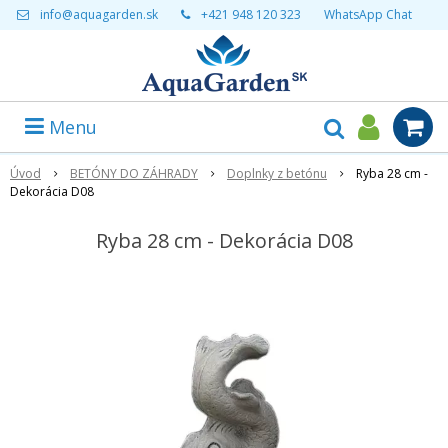
info@aquagarden.sk
+421 948 120 323
WhatsApp Chat
Menu
Úvod
BETÓNY DO ZÁHRADY
Doplnky z betónu
Ryba 28 cm -
Dekorácia D08
Ryba 28 cm - Dekorácia D08