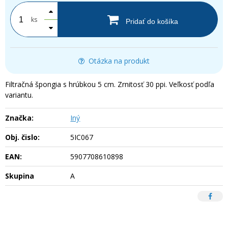
ks
Pridať do košíka
Otázka na produkt
Filtračná špongia s hrúbkou 5 cm. Zrnitosť 30 ppi. Veľkosť podľa
variantu.
Značka:
Iný
Obj. čislo:
5IC067
EAN:
5907708610898
Skupina
A