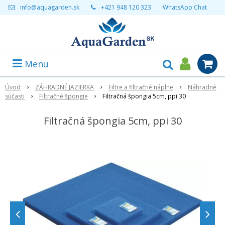
info@aquagarden.sk
+421 948 120 323
WhatsApp Chat
Menu
Úvod
ZÁHRADNÉ JAZIERKA
Filtre a filtračné náplne
Náhradné
súčasti
Filtračné špongie
Filtračná špongia 5cm, ppi 30
Filtračná špongia 5cm, ppi 30