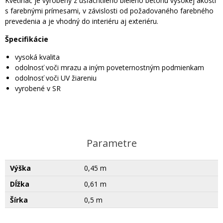
Kvetináč je vyrobený z ušľachtilého bieleho betónu vysokej akosti
s farebnými prímesami, v závislosti od požadovaného farebného
prevedenia a je vhodný do interiéru aj exteriéru.
Špecifikácie
vysoká kvalita
odolnosť voči mrazu a iným poveternostným podmienkam
odolnosť voči UV žiareniu
vyrobené v SR
Parametre
Výška
0,45 m
Dĺžka
0,61 m
Šírka
0,5 m