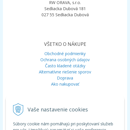
RW ORAVA, s.r.o.
Sedliacka Dubová 181
027 55 Sedliacka Dubová
VŠETKO O NÁKUPE
Obchodné podmienky
Ochrana osobných údajov
Často kladené otázky
Alternatívne riešenie sporov
Doprava
Ako nakupovať
KONTAKT
Vaše nastavenie cookies
Mobil:
+421 948 120 323
E-mail:
info@aquagarden.sk
Chat:
WhatsApp
Súbory cookie nám pomáhajú pri poskytovaní služieb
Chat:
Viber
pre vás. Umožňujú zapamätať si vaše preferencie.