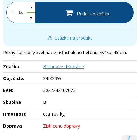
ks
Pridať do košíka
Otázka na produkt
Pekný záhradný kvetináč z ušľachtilého betónu. Výška: 45 cm.
Značka:
Betónové dekorácie
Obj. čislo:
24IK23W
EAN:
3027242102023
Skupina
B
Hmotnosť
cca 109 kg
Doprava
Zisti cenu dopravy