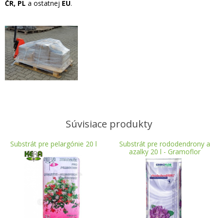
ČR, PL
a ostatnej
EU
.
Súvisiace produkty
Substrát pre pelargónie 20 l
Substrát pre rododendrony a
azalky 20 l - Gramoflor