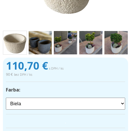
110,70
€
s DPH / ks
90 €
bez DPH / ks
Farba:
.