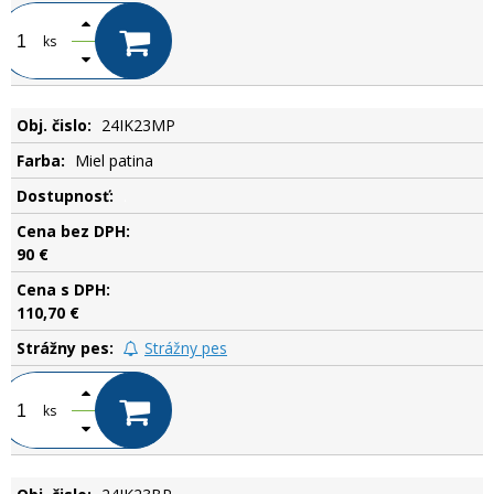
ks
24IK23MP
Miel patina
.
90 €
110,70 €
Strážny pes
ks