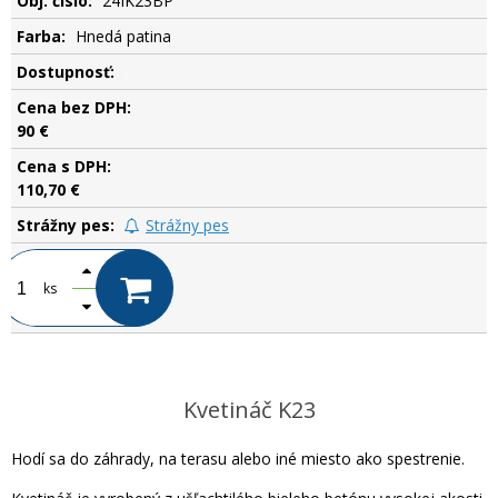
24IK23BP
Hnedá patina
.
90 €
110,70 €
Strážny pes
ks
Kvetináč K23
Hodí sa do záhrady, na terasu alebo iné miesto ako spestrenie.