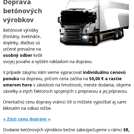
Doprava
betónových
výrobkov
Betónové výrobky
(fontány, kvetináče,
doplnky, dlažba) sú
určené prevažne na
osobný odber
kvôli
svojej povahe a vyšším nákladom na dopravu.
V prípade záujmu Vám vieme vypracovať
individuálnu cenovú
ponuku
na dopravu, pričom cena začína na
50,00 € a rastie
smerom hore
v závislosti na hmotnosti, mieste dodania, objeme
zásielky a iných faktoroch spojených s prepravou a jej prípravou.
Orientačnú cenu dopravy vrámci SR si môžete vypočítať aj sami
kliknutím na odkaz nižšie.
» Zisti cenu dopravy «
Dodanie betónových výrobkov bežne zabezpečujeme v rámci
SR,