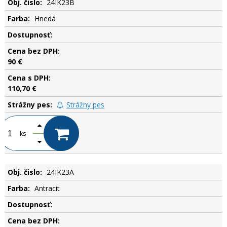
24IK23B
Hnedá
.
90 €
110,70 €
Strážny pes
ks
24IK23A
Antracit
.