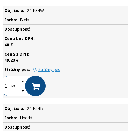
24IK34W
Biela
.
40 €
49,20 €
Strážny pes
ks
24IK34B
Hnedá
.