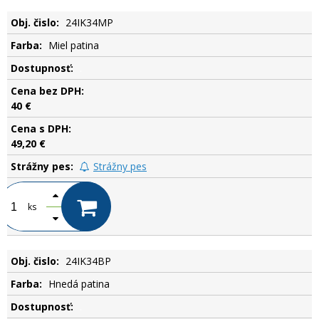
24IK34MP
Miel patina
.
40 €
49,20 €
Strážny pes
ks
24IK34BP
Hnedá patina
.