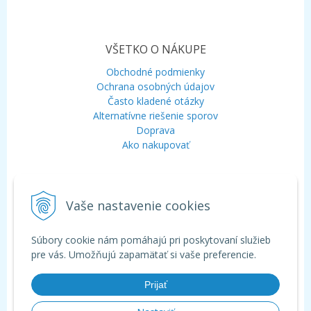
VŠETKO O NÁKUPE
Obchodné podmienky
Ochrana osobných údajov
Často kladené otázky
Alternatívne riešenie sporov
Doprava
Ako nakupovať
KONTAKT
Vaše nastavenie cookies
Mobil:
+421 948 120 323
E-mail:
info@aquagarden.sk
Chat:
WhatsApp
Súbory cookie nám pomáhajú pri poskytovaní služieb
Chat:
Viber
pre vás. Umožňujú zapamätať si vaše preferencie.
Prijať