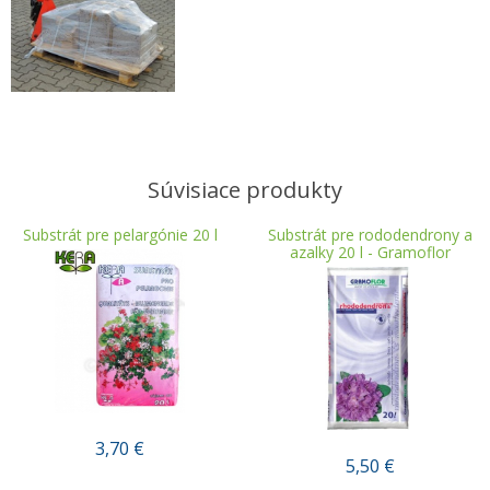
Súvisiace produkty
Substrát pre pelargónie 20 l
Substrát pre rododendrony a
azalky 20 l - Gramoflor
3,70
€
5,50
€