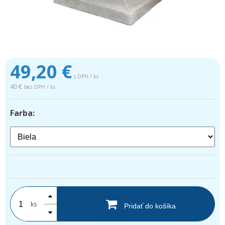
49,20
€
s DPH / ks
40 €
bez DPH / ks
Farba:
.
ks
Pridať do košíka