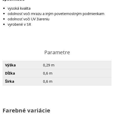
vysoká kvalita
odolnosť voči mrazu a iným poveternostným podmienkam
odolnosť voči UV žiareniu
vyrobené v SR
Parametre
Výška
0,29 m
Dĺžka
0,6 m
Šírka
0,6 m
Farebné variácie