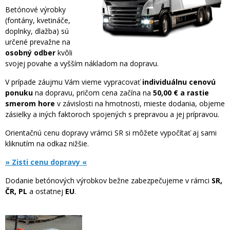
Betónové výrobky
(fontány, kvetináče,
doplnky, dlažba) sú
určené prevažne na
osobný odber
kvôli
svojej povahe a vyšším nákladom na dopravu.
V prípade záujmu Vám vieme vypracovať
individuálnu cenovú
ponuku
na dopravu, pričom cena začína na
50,00 € a rastie
smerom hore
v závislosti na hmotnosti, mieste dodania, objeme
zásielky a iných faktoroch spojených s prepravou a jej prípravou.
Orientačnú cenu dopravy vrámci SR si môžete vypočítať aj sami
kliknutím na odkaz nižšie.
» Zisti cenu dopravy «
Dodanie betónových výrobkov bežne zabezpečujeme v rámci
SR,
ČR, PL
a ostatnej
EU
.