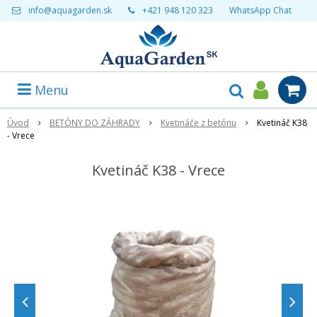
info@aquagarden.sk
+421 948 120 323
WhatsApp Chat
Menu
Úvod
BETÓNY DO ZÁHRADY
Kvetináče z betónu
Kvetináč K38
- Vrece
Kvetináč K38 - Vrece