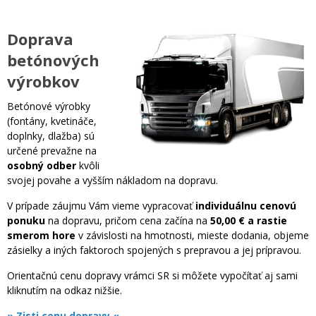
Doprava
betónových
výrobkov
Betónové výrobky
(fontány, kvetináče,
doplnky, dlažba) sú
určené prevažne na
osobný odber
kvôli
svojej povahe a vyšším nákladom na dopravu.
V prípade záujmu Vám vieme vypracovať
individuálnu cenovú
ponuku
na dopravu, pričom cena začína na
50,00 € a rastie
smerom hore
v závislosti na hmotnosti, mieste dodania, objeme
zásielky a iných faktoroch spojených s prepravou a jej prípravou.
Orientačnú cenu dopravy vrámci SR si môžete vypočítať aj sami
kliknutím na odkaz nižšie.
» Zisti cenu dopravy «