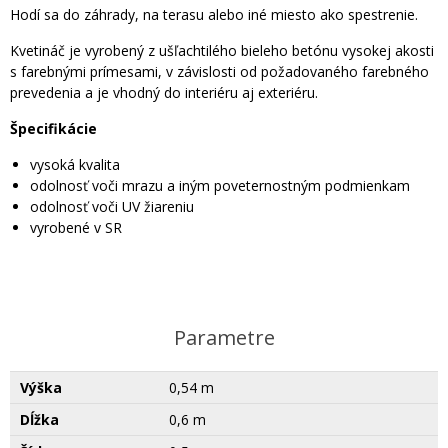
Hodí sa do záhrady, na terasu alebo iné miesto ako spestrenie.
Kvetináč je vyrobený z ušľachtilého bieleho betónu vysokej akosti
s farebnými prímesami, v závislosti od požadovaného farebného
prevedenia a je vhodný do interiéru aj exteriéru.
Špecifikácie
vysoká kvalita
odolnosť voči mrazu a iným poveternostným podmienkam
odolnosť voči UV žiareniu
vyrobené v SR
Parametre
Výška
0,54 m
Dĺžka
0,6 m