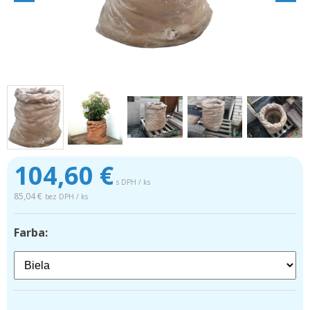
104,60
€
s DPH / ks
85,04 €
bez DPH / ks
Farba:
.