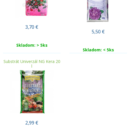
3,70
€
5,50
€
Skladom: > 5ks
Skladom: < 5ks
Substrát Univerzál NG Kera 20
l
2,99
€