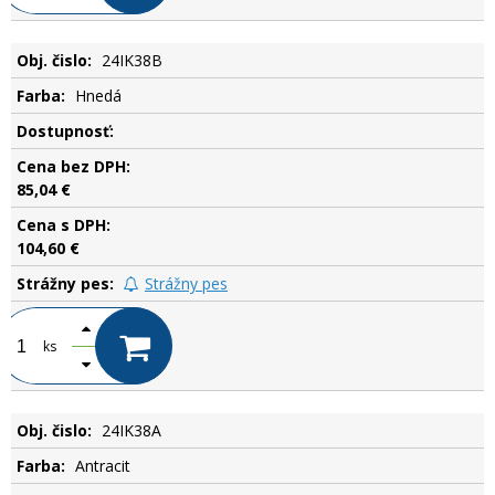
24IK38B
Hnedá
.
85,04 €
104,60 €
Strážny pes
ks
24IK38A
Antracit