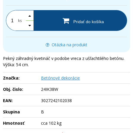
ks
Pridať do košíka
Otázka na produkt
Pekný záhradný kvetináč v podobe vreca z ušľachtilého betónu.
Výška: 54 cm.
Značka:
Betónové dekorácie
Obj. čislo:
24IK38W
EAN:
3027242102038
Skupina
B
Hmotnosť
cca 102 kg