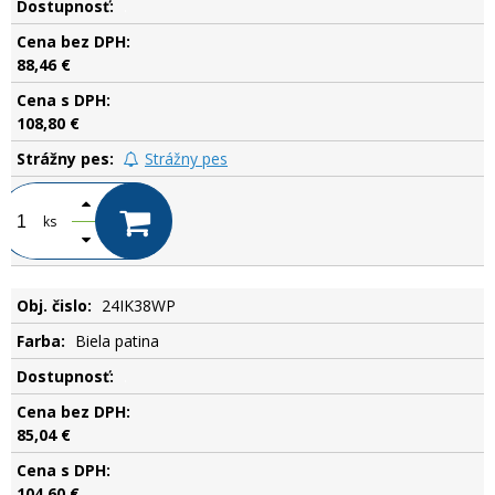
.
88,46 €
108,80 €
Strážny pes
ks
24IK38WP
Biela patina
.
85,04 €
104,60 €