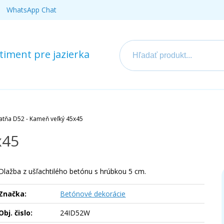
WhatsApp Chat
iment pre jazierka
atňa D52 - Kameň veľký 45x45
x45
Dlažba z ušľachtilého betónu s hrúbkou 5 cm.
Značka:
Betónové dekorácie
Obj. čislo:
24ID52W