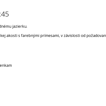
x45
dnému jazierku.
kej akosti s farebnými prímesami, v závislosti od požadova
ienkam