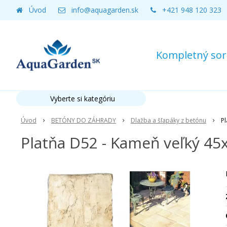
Úvod
info@aquagarden.sk
+421 948 120 323
Kompletný sort
Vyberte si kategóriu
Úvod
BETÓNY DO ZÁHRADY
Dlažba a šľapáky z betónu
Pl
Platňa D52 - Kameň veľký 45