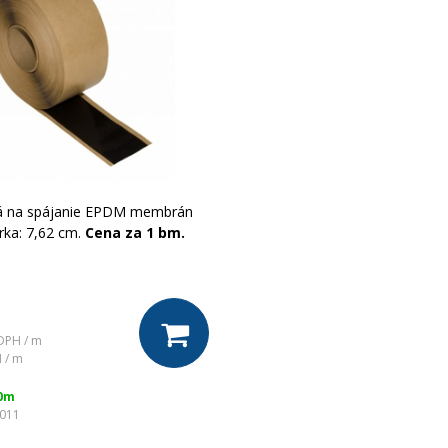
á na spájanie EPDM membrán
rka: 7,62 cm.
Cena za 1 bm.
DPH / m
 / m
20m
1011