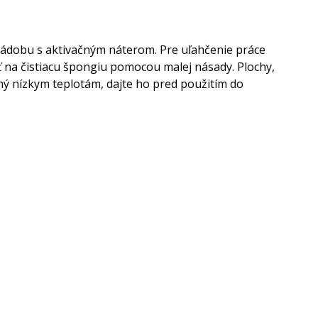
 nádobu s aktivačným náterom. Pre uľahčenie práce
 na čistiacu špongiu pomocou malej násady. Plochy,
ný nízkym teplotám, dajte ho pred použitím do