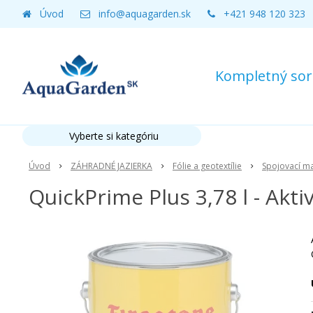
Úvod
info@aquagarden.sk
+421 948 120 323
Kompletný sort
Vyberte si kategóriu
Úvod
ZÁHRADNÉ JAZIERKA
Fólie a geotextílie
Spojovací ma
QuickPrime Plus 3,78 l - Akti