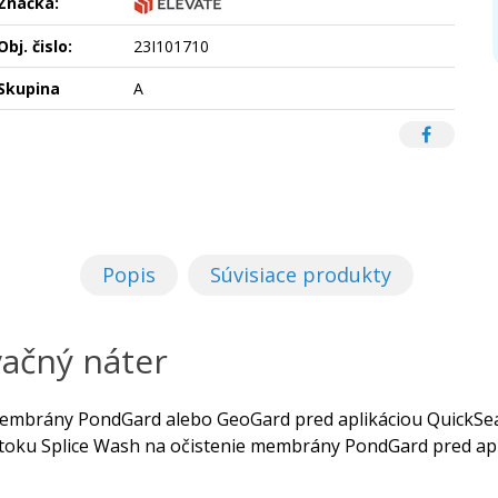
Značka:
Obj. čislo:
23I101710
Skupina
A
Popis
Súvisiace produkty
vačný náter
embrány PondGard alebo GeoGard pred aplikáciou QuickSeam
oztoku Splice Wash na očistenie membrány PondGard pred apl