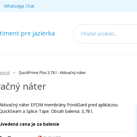
WhatsApp Chat
iment pre jazierka
teriál
QuickPrime Plus 3,78 l - Aktivačný náter
vačný náter
Aktivačný náter EPDM membrány PondGard pred aplikáciou
QuickSeam a Splice Tape. Obsah balenia: 3,78 l.
Uvedená cena je za balenie