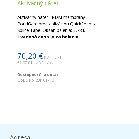
Aktivačný náter
Aktivačný náter EPDM membrány
PondGard pred aplikáciou QuickSeam a
Splice Tape. Obsah balenia: 3,78 l.
Uvedená cena je za balenie
70,20 €
s DPH / ks
57,07 €
bez DPH / ks
Dostupnosť na dotaz
Obj. čislo:
23I101710
Adresa