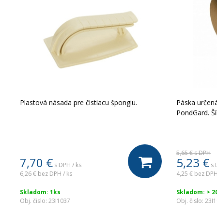
Plastová násada pre čistiacu špongiu.
Páska určen
PondGard. Ší
5,65 €
s DPH
7,70
€
5,23
€
s DPH / ks
s 
6,26 €
bez DPH / ks
4,25 €
bez DPH
Skladom: 1ks
Skladom: > 
Obj. čislo:
23I1037
Obj. čislo:
23I