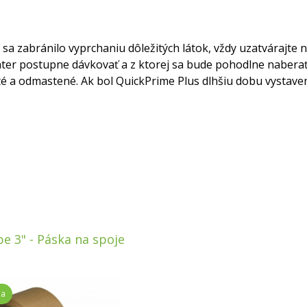
 sa zabránilo vyprchaniu dôležitých látok, vždy uzatvárajte
ter postupne dávkovať a z ktorej sa bude pohodlne naberať
sté a odmastené. Ak bol QuickPrime Plus dlhšiu dobu vystave
pe 3" - Páska na spoje
ia