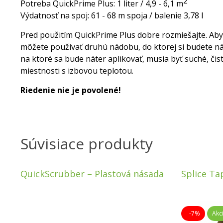
2
Potreba QuickPrime Plus: 1 liter / 4,9 - 6,1 m
Výdatnosť na spoj: 61 - 68 m spoja / balenie 3,78 l
Pred použitím QuickPrime Plus dobre rozmiešajte. Aby
môžete používať druhú nádobu, do ktorej si budete ná
na ktoré sa bude náter aplikovať, musia byť suché, či
miestnosti s izbovou teplotou.
Riedenie nie je povolené!
Súvisiace produkty
QuickScrubber – Plastová násada
Splice Ta
-7%
Akc