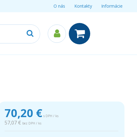
O nás
Kontakty
Informácie
70,20
€
s DPH / ks
57,07 €
bez DPH / ks