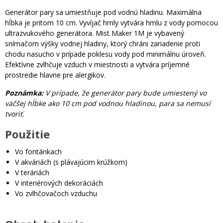
Generátor pary sa umiestňuje pod vodnú hladinu. Maximálna
hĺbka je pritom 10 cm. Vyvíjač hmly vytvára hmlu z vody pomocou
ultrazvukového generátora. Mist Maker 1M je vybavený
snímačom výšky vodnej hladiny, ktorý chráni zariadenie proti
chodu nasucho v prípade poklesu vody pod minimálnu úroveň.
Efektívne zvlhčuje vzduch v miestnosti a vytvára príjemné
prostredie hlavne pre alergikov.
Poznámka:
V prípade, že generátor pary bude umiestený vo
väčšej hĺbke ako 10 cm pod vodnou hladinou, para sa nemusí
tvoriť.
Použitie
Vo fontánkach
V akváriách (s plávajúcim krúžkom)
V teráriách
V interiérových dekoráciách
Vo zvlhčovačoch vzduchu