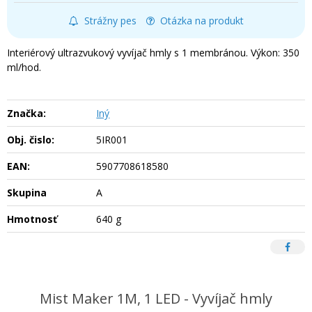
Strážny pes
Otázka na produkt
Interiérový ultrazvukový vyvíjač hmly s 1 membránou. Výkon: 350
ml/hod.
Značka:
Iný
Obj. čislo:
5IR001
EAN:
5907708618580
Skupina
A
Hmotnosť
640 g
Mist Maker 1M, 1 LED - Vyvíjač hmly