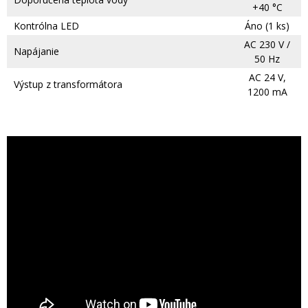
+40 °C
Kontrólna LED
Áno (1 ks)
AC 230 V /
Napájanie
50 Hz
AC 24 V,
Výstup z transformátora
1200 mA