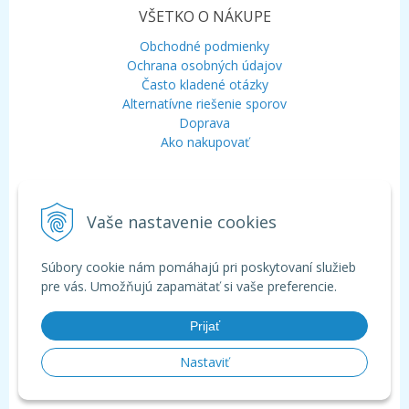
VŠETKO O NÁKUPE
Obchodné podmienky
Ochrana osobných údajov
Často kladené otázky
Alternatívne riešenie sporov
Doprava
Ako nakupovať
KONTAKT
Vaše nastavenie cookies
Mobil:
+421 948 120 323
E-mail:
info@aquagarden.sk
Chat:
WhatsApp
Súbory cookie nám pomáhajú pri poskytovaní služieb
Chat:
Viber
pre vás. Umožňujú zapamätať si vaše preferencie.
Prijať
Nastaviť
© 2026 Aquagarden - široká ponuka produktov pre záhradné a kúpacie
jazierka