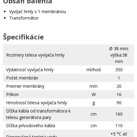
Obsah balenia
Vyvíjač hmly s 1 membránou
Transformátor
Špecifikácie
Ø 38 mm;
Rozmery telesa vyvíjača hmly
výška:38
mm
Výdatnosť vyvíjača hmly
ml/hod
350
Počet membrán
1
Priemer membrány
mm
20
Príkon
W
16
Hmotnosť telesa vyvíjača hmly
g
90
Dĺžka kábla od transformátora k
cm
160
telesu generátora pary
Dĺžka prívodového kábla
cm
110
+5 °C až
Doporučená teplota vody