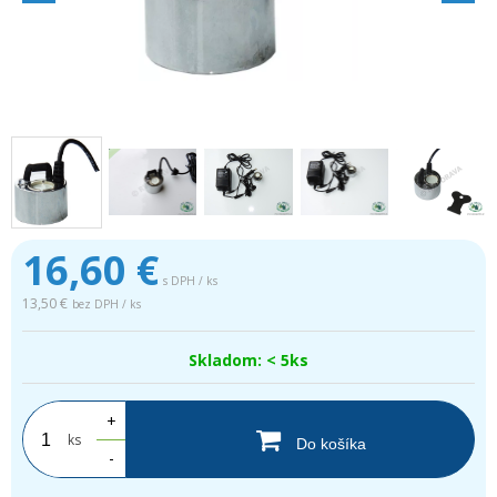
16,60
€
s DPH / ks
13,50 €
bez DPH / ks
Skladom: < 5ks
+
ks
Do košíka
-