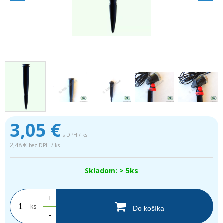
3,05
€
s DPH / ks
2,48 €
bez DPH / ks
Skladom: > 5ks
+
ks
Do košíka
-